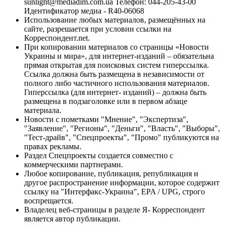
sunlight@mediadim.com.ua
Телефон: 044-205-43-00
Идентификатор медиа - R40-06068
Использование любых материалов, размещённых на
сайте, разрешается при условии ссылки на
Корреспондент.net.
При копировании материалов со страницы «Новости
Украины и мира», для интернет-изданий – обязательна
прямая открытая для поисковых систем гиперссылка.
Ссылка должна быть размещена в независимости от
полного либо частичного использования материалов.
Гиперссылка (для интернет- изданий) – должна быть
размещена в подзаголовке или в первом абзаце
материала.
Новости с пометками "Мнение", "Экспертиза",
"Заявление", "Регионы", "Деньги", "Власть", "Выборы",
"Тест-драйв", "Спецпроекты", "Промо" публикуются на
правах рекламы.
Раздел Спецпроекты создается совместно с
коммерческими партнерами.
Любое копирование, публикация, републикация и
другое распространение информации, которое содержит
ссылку на "Интерфакс-Украина", EPA / UPG, строго
воспрещается.
Владелец веб-страницы в разделе Я- Корреспондент
является автор публикации.