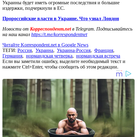
Украины будет иметь огромные последствия и большие
издержки, подчеркнули в ЕС.
Пророссийские власти в Украине. Что узнал Лондон
Новости от
Корреспондент.net
в Telegram. Подписывайтесь
на наш канал
https://t.me/korrespondentnet
Читайте Korrespondent.net в Google News
ТЕГИ:
Россия
,
Украина
,
Украина-Россия
,
Франция
,
Германия
,
нормандская четверка
,
нормандская встреча
Если вы заметили ошибку, выделите необходимый текст и
нажмите Ctrl+Enter, чтобы сообщить об этом редакции.