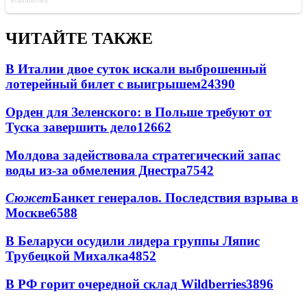
ЧИТАЙТЕ ТАКЖЕ
В Италии двое суток искали выброшенный
лотерейный билет с выигрышем
24390
Орден для Зеленского: в Польше требуют от
Туска завершить дело
12662
Молдова задействовала стратегический запас
воды из-за обмеления Днестра
7542
Сюжет
Банкет генералов. Последствия взрыва в
Москве
6588
В Беларуси осудили лидера группы Ляпис
Трубецкой Михалка
4852
В РФ горит очередной склад Wildberries
3896