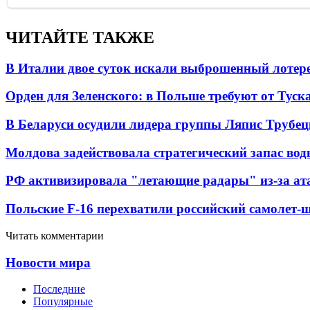
ЧИТАЙТЕ ТАКЖЕ
В Италии двое суток искали выброшенный лоте
Орден для Зеленского: в Польше требуют от Туск
В Беларуси осудили лидера группы Ляпис Трубе
Молдова задействовала стратегический запас вод
РФ активизировала "летающие радары" из-за а
Польские F-16 перехватили российский самолет-
Читать комментарии
Новости мира
Последние
Популярные