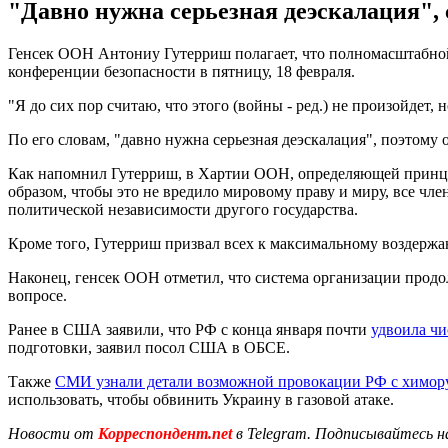
"Давно нужна серьезная деэскалация", 
Генсек ООН Антониу Гутерриш полагает, что полномасштабной 
конференции безопасности в пятницу, 18 февраля.
"Я до сих пор считаю, что этого (войны - ред.) не произойдет,
По его словам, "давно нужна серьезная деэскалация", поэтому 
Как напомнил Гутерриш, в Хартии ООН, определяющей принцип
образом, чтобы это не вредило мировому праву и миру, все чл
политической независимости другого государства.
Кроме того, Гутерриш призвал всех к максимальному воздержа
Наконец, генсек ООН отметил, что система организации продол
вопросе.
Ранее в США заявили, что РФ с конца января почти
удвоила ч
подготовки, заявил посол США в ОБСЕ.
Также
СМИ узнали детали возможной провокации РФ с химо
использовать, чтобы обвинить Украину в газовой атаке.
Новости от
Корреспондент.net
в Telegram. Подписывайтесь н