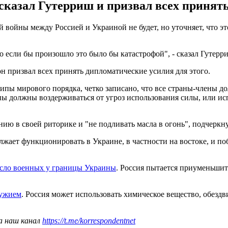
сказал Гутерриш и призвал всех принять
войны между Россией и Украиной не будет, но уточняет, что эт
 но если бы произошло это было бы катастрофой", - сказал Гутерр
он призвал всех принять дипломатические усилия для этого.
ы мирового порядка, четко записано, что все страны-члены д
ены должны воздерживаться от угроз использования силы, или и
нию в своей риторике и "не подливать масла в огонь", подчерк
жает функционировать в Украине, в частности на востоке, и по
исло военных у границы Украины
. Россия пытается приуменьшит
ружием
. Россия может использовать химическое вещество, обезд
а наш канал
https://t.me/korrespondentnet