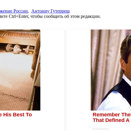
ржение России
,
Антониу Гутерреш
те Ctrl+Enter, чтобы сообщить об этом редакции.