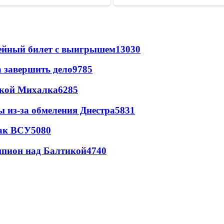
рейный билет с выигрышем
13030
а завершить дело
9785
цкой Михалка
6285
ы из-за обмеления Днестра
5831
так ВСУ
5080
шпион над Балтикой
4740