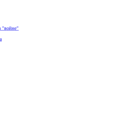
в "войне"
а