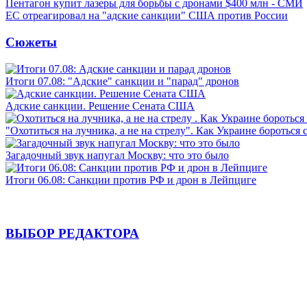
Пентагон купит лазеры для борьбы с дронами $400 млн - СМИ
ЕС отреагировал на "адские санкции" США против России
Сюжеты
Итоги 07.08: "Адские" санкции и "парад" дронов
Адские санкции. Решение Сената США
"Охотиться на лучника, а не на стрелу". Как Украине бороться 
Загадочный звук напугал Москву: что это было
Итоги 06.08: Санкции против РФ и дрон в Лейпциге
ВЫБОР РЕДАКТОРА