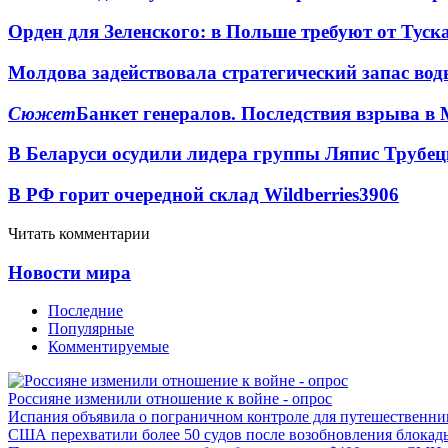
Орден для Зеленского: в Польше требуют от Туск
Молдова задействовала стратегический запас вод
Сюжет
Банкет генералов. Последствия взрыва в 
В Беларуси осудили лидера группы Ляпис Трубе
В РФ горит очередной склад Wildberries
3906
Читать комментарии
Новости мира
Последние
Популярные
Комментируемые
Россияне изменили отношение к войне - опрос
Испания объявила о пограничном контроле для путешественни
США перехватили более 50 судов после возобновления блокад