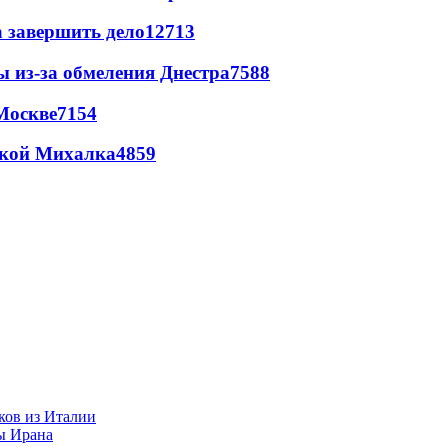
а завершить дело
12713
ы из-за обмеления Днестра
7588
Москве
7154
цкой Михалка
4859
ков из Италии
ы Ирана