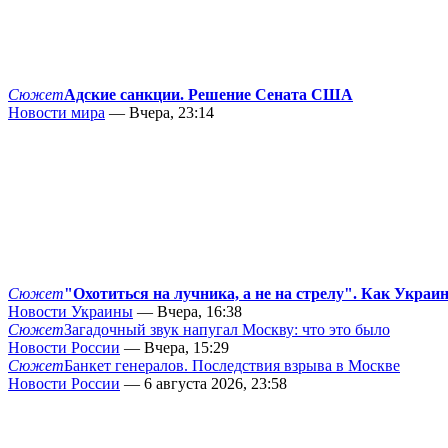
Сюжет
Адские санкции. Решение Сената США
Новости мира
— Вчера, 23:14
Сюжет
"Охотиться на лучника, а не на стрелу". Как Украи
Новости Украины
— Вчера, 16:38
Сюжет
Загадочный звук напугал Москву: что это было
Новости России
— Вчера, 15:29
Сюжет
Банкет генералов. Последствия взрыва в Москве
Новости России
— 6 августа 2026, 23:58