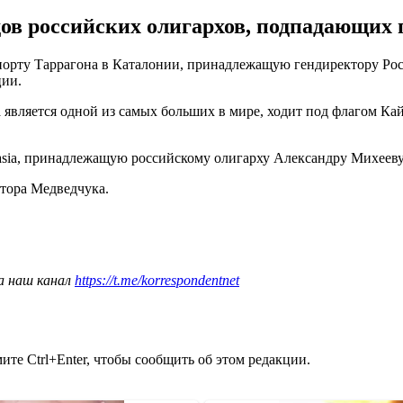
дов российских олигархов, подпадающих 
 порту Таррагона в Каталонии, принадлежащую гендиректору Ро
ции.
та является одной из самых больших в мире, ходит под флагом 
tasia, принадлежащую российскому олигарху Александру Михееву
тора Медведчука.
а наш канал
https://t.me/korrespondentnet
те Ctrl+Enter, чтобы сообщить об этом редакции.