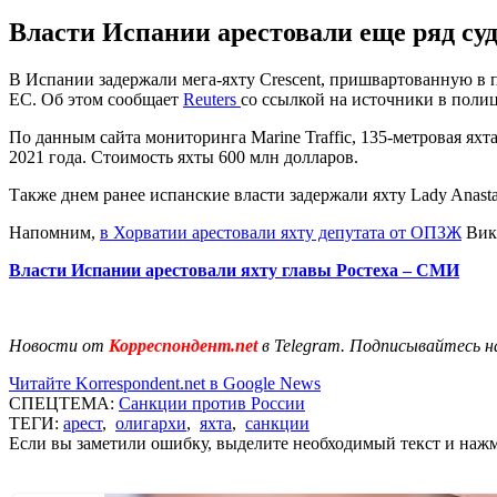
Власти Испании арестовали еще ряд су
В Испании задержали мега-яхту Crescent, пришвартованную в
ЕС. Об этом сообщает
Reuters
со ссылкой на источники в поли
По данным сайта мониторинга Marine Traffic, 135-метровая ях
2021 года. Стоимость яхты 600 млн долларов.
Также днем ранее испанские власти задержали яхту Lady Anas
Напомним,
в Хорватии арестовали яхту депутата от ОПЗЖ
Вик
Власти Испании арестовали яхту главы Ростеха – СМИ
Новости от
Корреспондент.net
в Telegram. Подписывайтесь н
Читайте Korrespondent.net в Google News
СПЕЦТЕМА:
Санкции против России
ТЕГИ:
арест
,
олигархи
,
яхта
,
санкции
Если вы заметили ошибку, выделите необходимый текст и нажми