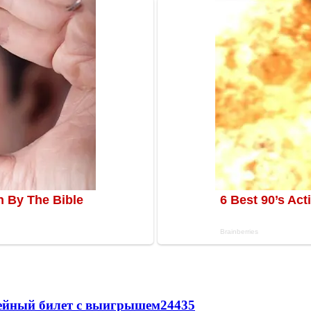
рейный билет с выигрышем
24435