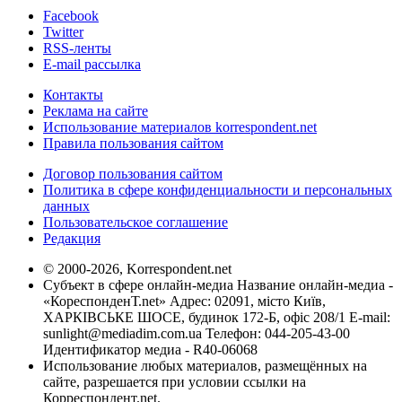
Facebook
Twitter
RSS-ленты
E-mail рассылка
Контакты
Реклама на сайте
Использование материалов korrespondent.net
Правила пользования сайтом
Договор пользования сайтом
Политика в сфере конфиденциальности и персональных
данных
Пользовательское соглашение
Редакция
© 2000-2026, Korrespondent.net
Субъект в сфере онлайн-медиа Название онлайн-медиа -
«КореспонденТ.net» Адрес: 02091, місто Київ,
ХАРКІВСЬКЕ ШОСЕ, будинок 172-Б, офіс 208/1 E-mail:
sunlight@mediadim.com.ua
Телефон: 044-205-43-00
Идентификатор медиа - R40-06068
Использование любых материалов, размещённых на
сайте, разрешается при условии ссылки на
Корреспондент.net.