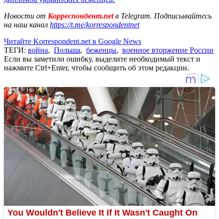
Новости от
Корреспондент.net
в Telegram. Подписывайтесь
на наш канал
https://t.me/korrespondentnet
Читайте Korrespondent.net в Google News
ТЕГИ:
война
,
Польша
,
беженцы
,
военное вторжение России
Если вы заметили ошибку, выделите необходимый текст и
нажмите Ctrl+Enter, чтобы сообщить об этом редакции.