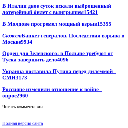
В Италии двое суток искали выброшенный
лотерейный билет с выигрышем
15421
В Молдове прогремел мощный взрыв
15355
Сюжет
Банкет генералов. Последствия взрыва в
Москве
9934
Орден для Зеленского: в Польше требуют от
Туска завершить дело
4096
Украина поставила Путина перед дилеммой -
СМИ
3173
Россияне изменили отношение к войне -
опрос
2960
Читать комментарии
Полная версия сайта