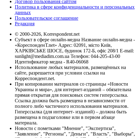
Договор пользования сайтом
Политика в сфере конфиденциальности и персональных
данных
Пользовательское соглашение
Редакция
© 2000-2026, Korrespondent.net
Субъект в сфере онлайн-медиа Название онлайн-медиа -
«КореспонденТ.net» Адрес: 02091, місто Київ,
ХАРКІВСЬКЕ ШОСЕ, будинок 172-Б, офіс 208/1 E-mail:
sunlight@mediadim.com.ua
Телефон: 044-205-43-00
Идентификатор медиа - R40-06068
Использование любых материалов, размещённых на
сайте, разрешается при условии ссылки на
Корреспондент.net.
При копировании материалов со страницы «Новости
Украины и мира», для интернет-изданий – обязательна
прямая открытая для поисковых систем гиперссылка.
Ссылка должна быть размещена в независимости от
полного либо частичного использования материалов.
Гиперссылка (для интернет- изданий) – должна быть
размещена в подзаголовке или в первом абзаце
материала.
Новости с пометками "Мнение", "Экспертиза",
"Заявление", "Регионы", "Деньги", "Власть", "Выборы",