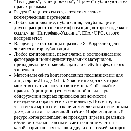
"Тест-драйв", "Спецпроекты", "Промо" публикуются на
правах рекламы.
Раздел Спецпроекты создается совместно с
коммерческими партнерами.
Любое копирование, публикация, републикация и
другое распространение информации, которое содержит
ссылку на "Интерфакс-Украина", EPA / UPG, строго
воспрещается.
Владелец веб-страницы в разделе Я- Корреспондент
является автор публикации.
Любое копирование, перепечатка и воспроизведение
фотографий и/или аудиовизуальных материалов,
принадлежащих правообладателю Getty Images, строго
запрещено.
Материалы сайта korrespondent.net предназначены для
лиц старше 21 года (21+). Участие в азартных играх
может вызвать игровую зависимость. Соблюдайте
правила (принципы) ответственной игры. При
обнаружении первых признаков зависимости
немедленно обратитесь к специалисту. Помните, что
участие в азартных играх не может являться источником
доходов или альтернативой работе. Информационный
ресурс korrespondent.net не проводит игры на реальные
и/или виртуальные деньги, сайт не принимает ни в
какой форме оплату ставок и других платежей, которые