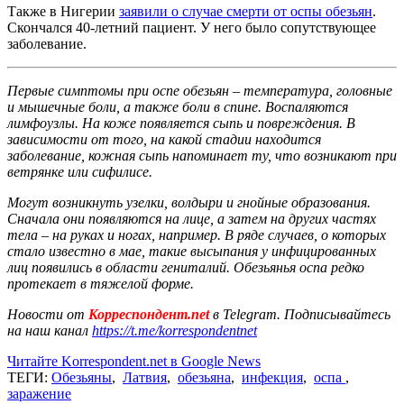
Также в Нигерии
заявили о случае смерти от оспы обезьян
.
Скончался 40-летний пациент. У него было сопутствующее
заболевание.
Первые симптомы при оспе обезьян – температура, головные
и мышечные боли, а также боли в спине. Воспаляются
лимфоузлы. На коже появляется сыпь и повреждения. В
зависимости от того, на какой стадии находится
заболевание, кожная сыпь напоминает ту, что возникают при
ветрянке или сифилисе.
Могут возникнуть узелки, волдыри и гнойные образования.
Сначала они появляются на лице, а затем на других частях
тела – на руках и ногах, например. В ряде случаев, о которых
стало известно в мае, такие высыпания у инфицированных
лиц появились в области гениталий. Обезьянья оспа редко
протекает в тяжелой форме.
Новости от
Корреспондент.net
в Telegram. Подписывайтесь
на наш канал
https://t.me/korrespondentnet
Читайте Korrespondent.net в Google News
ТЕГИ:
Обезьяны
,
Латвия
,
обезьяна
,
инфекция
,
оспа
,
заражение