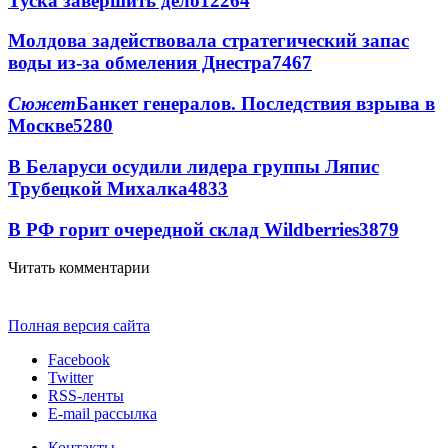
Туска завершить дело
12264
Молдова задействовала стратегический запас
воды из-за обмеления Днестра
7467
Сюжет
Банкет генералов. Последствия взрыва в
Москве
5280
В Беларуси осудили лидера группы Ляпис
Трубецкой Михалка
4833
В РФ горит очередной склад Wildberries
3879
Читать комментарии
Полная версия сайта
Facebook
Twitter
RSS-ленты
E-mail рассылка
Контакты