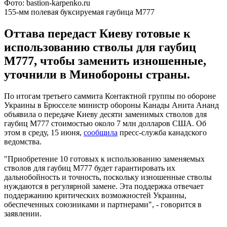
Фото: bastion-karpenko.ru
155-мм полевая буксируемая гаубица M777
Оттава передаст Киеву готовые к
использованию стволы для гаубиц
М777, чтобы заменить изношенные,
уточнили в Минобороны страны.
По итогам третьего саммита Контактной группы по обороне
Украины в Брюсселе министр обороны Канады Анита Ананд
объявила о передаче Киеву десяти заменимых стволов для
гаубиц М777 стоимостью около 7 млн ​​долларов США. Об
этом в среду, 15 июня,
сообщила
пресс-служба канадского
ведомства.
"Приобретение 10 готовых к использованию заменяемых
стволов для гаубиц М777 будет гарантировать их
дальнобойность и точность, поскольку изношенные стволы
нуждаются в регулярной замене. Эта поддержка отвечает
поддержанию критических возможностей Украины,
обеспеченных союзниками и партнерами", - говорится в
заявлении.