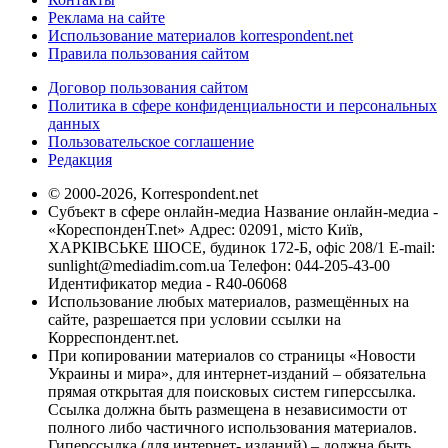
Реклама на сайте
Использование материалов korrespondent.net
Правила пользования сайтом
Договор пользования сайтом
Политика в сфере конфиденциальности и персональных
данных
Пользовательское соглашение
Редакция
© 2000-2026, Korrespondent.net
Субъект в сфере онлайн-медиа Название онлайн-медиа -
«КореспонденТ.net» Адрес: 02091, місто Київ,
ХАРКІВСЬКЕ ШОСЕ, будинок 172-Б, офіс 208/1 E-mail:
sunlight@mediadim.com.ua
Телефон: 044-205-43-00
Идентификатор медиа - R40-06068
Использование любых материалов, размещённых на
сайте, разрешается при условии ссылки на
Корреспондент.net.
При копировании материалов со страницы «Новости
Украины и мира», для интернет-изданий – обязательна
прямая открытая для поисковых систем гиперссылка.
Ссылка должна быть размещена в независимости от
полного либо частичного использования материалов.
Гиперссылка (для интернет- изданий) – должна быть