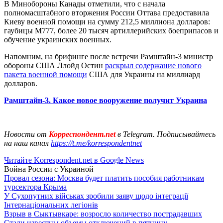
В Минобороны Канады отметили, что с начала
полномасштабного вторжения России Оттава предоставила
Киеву военной помощи на сумму 212,5 миллиона долларов:
гаубицы М777, более 20 тысяч артиллерийских боеприпасов и
обучение украинских военных.
Напомним, на брифинге после встречи Рамштайн-3 министр
обороны США Ллойд Остин
раскрыл содержание нового
пакета военной помощи
США для Украины на миллиард
долларов.
Рамштайн-3. Какое новое вооружение получит Украина
Новости от
Корреспондент.net
в Telegram. Подписывайтесь
на наш канал
https://t.me/korrespondentnet
Читайте Korrespondent.net в Google News
Война России с Украиной
Провал сезона: Москва будет платить пособия работникам
турсектора Крыма
У Сухопутних військах зробили заяву щодо інтеграції
Інтернаціональних легіонів
Взрыв в Сыктывкаре: возросло количество пострадавших
Стали известны объемы отключений в пятницу