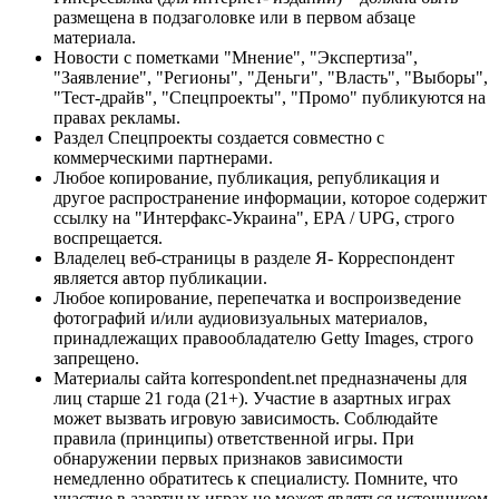
размещена в подзаголовке или в первом абзаце
материала.
Новости с пометками "Мнение", "Экспертиза",
"Заявление", "Регионы", "Деньги", "Власть", "Выборы",
"Тест-драйв", "Спецпроекты", "Промо" публикуются на
правах рекламы.
Раздел Спецпроекты создается совместно с
коммерческими партнерами.
Любое копирование, публикация, републикация и
другое распространение информации, которое содержит
ссылку на "Интерфакс-Украина", EPA / UPG, строго
воспрещается.
Владелец веб-страницы в разделе Я- Корреспондент
является автор публикации.
Любое копирование, перепечатка и воспроизведение
фотографий и/или аудиовизуальных материалов,
принадлежащих правообладателю Getty Images, строго
запрещено.
Материалы сайта korrespondent.net предназначены для
лиц старше 21 года (21+). Участие в азартных играх
может вызвать игровую зависимость. Соблюдайте
правила (принципы) ответственной игры. При
обнаружении первых признаков зависимости
немедленно обратитесь к специалисту. Помните, что
участие в азартных играх не может являться источником