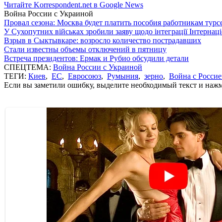
Читайте Korrespondent.net в Google News
Война России с Украиной
Провал сезона: Москва будет платить пособия работникам тур
У Сухопутних військах зробили заяву щодо інтеграції Інтернац
Взрыв в Сыктывкаре: возросло количество пострадавших
Стали известны объемы отключений в пятницу
Встреча президентов: Ермак и Рубио обсудили детали
СПЕЦТЕМА:
Война России с Украиной
ТЕГИ:
Киев
,
ЕС
,
Евросоюз
,
Румыния
,
зерно
,
Война с Росси
Если вы заметили ошибку, выделите необходимый текст и нажми