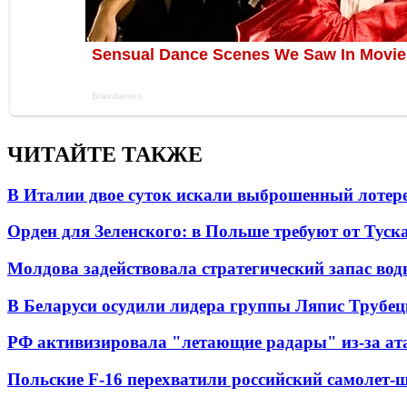
ЧИТАЙТЕ ТАКЖЕ
В Италии двое суток искали выброшенный лоте
Орден для Зеленского: в Польше требуют от Туск
Молдова задействовала стратегический запас вод
В Беларуси осудили лидера группы Ляпис Трубе
РФ активизировала "летающие радары" из-за а
Польские F-16 перехватили российский самолет-