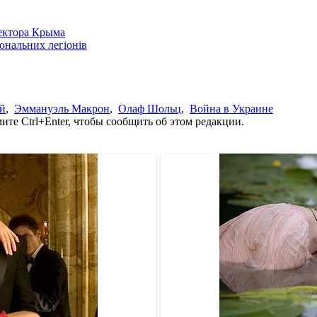
сектора Крыма
іональних легіонів
ей
,
Эммануэль Макрон
,
Олаф Шольц
,
Война в Украине
те Ctrl+Enter, чтобы сообщить об этом редакции.