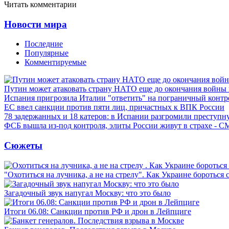
Читать комментарии
Новости мира
Последние
Популярные
Комментируемые
Путин может атаковать страну НАТО еще до окончания войны
Испания пригрозила Италии "ответить" на пограничный контр
ЕС ввел санкции против пяти лиц, причастных к ВПК России
78 задержанных и 18 катеров: в Испании разгромили преступн
ФСБ вышла из-под контроля, элиты России живут в страхе - 
Сюжеты
"Охотиться на лучника, а не на стрелу". Как Украине бороться 
Загадочный звук напугал Москву: что это было
Итоги 06.08: Санкции против РФ и дрон в Лейпциге