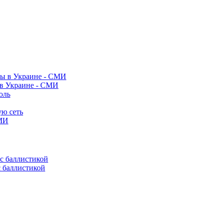
 в Украине - СМИ
оль
ую сеть
СМИ
с баллистикой