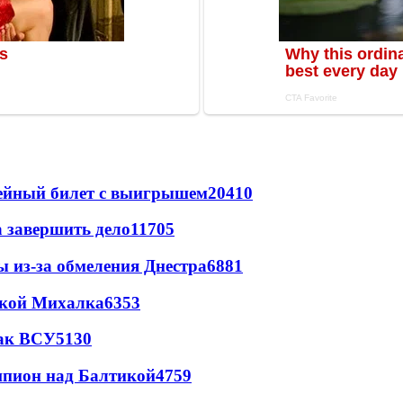
рейный билет с выигрышем
20410
а завершить дело
11705
ы из-за обмеления Днестра
6881
цкой Михалка
6353
так ВСУ
5130
шпион над Балтикой
4759