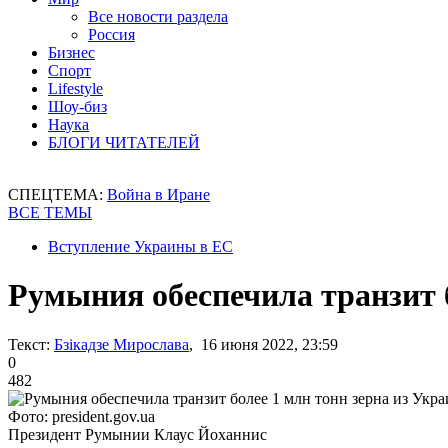
Все новости раздела
Россия
Бизнес
Спорт
Lifestyle
Шоу-биз
Наука
БЛОГИ ЧИТАТЕЛЕЙ
СПЕЦТЕМА:
Война в Иране
ВСЕ ТЕМЫ
Вступление Украины в ЕС
Румыния обеспечила транзит б
Текст:
Бзікадзе Мирослава
, 16 июня 2022, 23:59
0
482
Фото: president.gov.ua
Президент Румынии Клаус Йоханнис