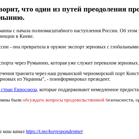
рит, что один из путей преодоления про
умынию.
раины с начала полномасштабного наступления России. Об этом
ренции в Киеве.
ссии - она превратила в оружие экспорт зерновых с глобальным
кспорта через Румынию, которая уже служит перевалом зерновых.
ечения транзита через наш румынский черноморский порт Конст
ерновых из Украины", - поинформировал президент.
 стран Евросоюза,
которые поддерживают немедленное предостав
олжны были
обсуждать вопросы продовольственной б
езопасности, 
а наш канал
https://t.me/korrespondentnet