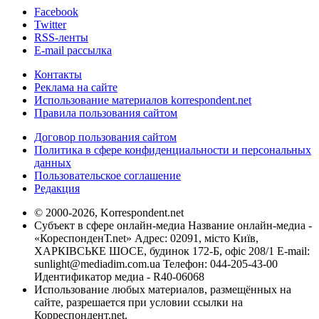
Facebook
Twitter
RSS-ленты
E-mail рассылка
Контакты
Реклама на сайте
Использование материалов korrespondent.net
Правила пользования сайтом
Договор пользования сайтом
Политика в сфере конфиденциальности и персональных
данных
Пользовательское соглашение
Редакция
© 2000-2026, Korrespondent.net
Субъект в сфере онлайн-медиа Название онлайн-медиа -
«КореспонденТ.net» Адрес: 02091, місто Київ,
ХАРКІВСЬКЕ ШОСЕ, будинок 172-Б, офіс 208/1 E-mail:
sunlight@mediadim.com.ua
Телефон: 044-205-43-00
Идентификатор медиа - R40-06068
Использование любых материалов, размещённых на
сайте, разрешается при условии ссылки на
Корреспондент.net.