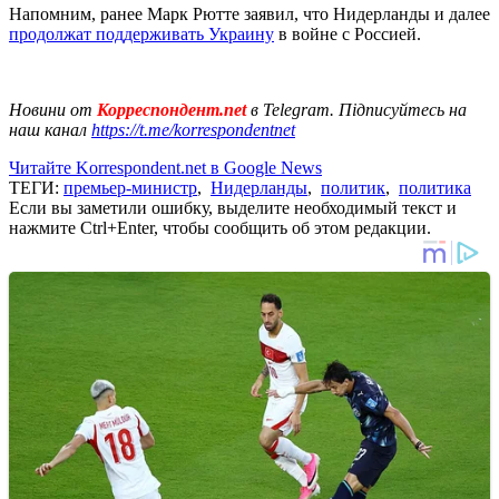
Напомним, ранее Марк Рютте заявил, что Нидерланды и далее
продолжат поддерживать Украину
в войне с Россией.
Новини от
Корреспондент.net
в Telegram. Підписуйтесь на
наш канал
https://t.me/korrespondentnet
Читайте Korrespondent.net в Google News
ТЕГИ:
премьер-министр
,
Нидерланды
,
политик
,
политика
Если вы заметили ошибку, выделите необходимый текст и
нажмите Ctrl+Enter, чтобы сообщить об этом редакции.