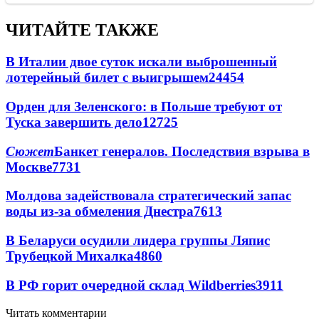
ЧИТАЙТЕ ТАКЖЕ
В Италии двое суток искали выброшенный
лотерейный билет с выигрышем
24454
Орден для Зеленского: в Польше требуют от
Туска завершить дело
12725
Сюжет
Банкет генералов. Последствия взрыва в
Москве
7731
Молдова задействовала стратегический запас
воды из-за обмеления Днестра
7613
В Беларуси осудили лидера группы Ляпис
Трубецкой Михалка
4860
В РФ горит очередной склад Wildberries
3911
Читать комментарии