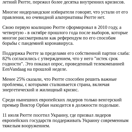
летний Рютте, пережил более десятка внутренних кризисов.
Многие нидерландские избиратели говорят, что устали от его
правления, но очевидной альтернативы Рютте нет.
Свою первую коалицию Рютте сформировал в 2010 году, а
четвертую - в октябре прошлого года после выборов, которые
многие рассматривали как референдум по его способам
борьбы с пандемией коронавируса.
Поддержка Рютте за пределами его собственной партии слаба:
82% согласились с утверждением, что у него "истек срок
годности". Это показал опрос, проведенный телекомпанией
EenVandaag на прошлой неделе.
Менее 25% сказали, что Рютте способен решить важные
проблемы, с которыми сталкивается страна, включая
энергетический и жилищный кризис.
Среди нынешних европейских лидеров только венгерский
премьер Виктор Орбан находится в должности подольше.
11 июля Рютте посетил Украину, где призвал лидеров
европейских государств поддерживать Украину современным
тяжелым вооружением.