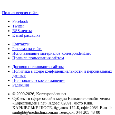
Полная версия сайта
Facebook
Twitter
RSS-ленты
E-mail рассылка
Контакты
Реклама на сайте
Использование материалов korrespondent.net
Правила пользования сайтом
Договор пользования сайтом
Политика в сфере конфиденциальности и персональных
данных
Пользовательское соглашение
Редакция
© 2000-2026, Korrespondent.net
Субъект в сфере онлайн-медиа Название онлайн-медиа -
«КореспонденТ.net» Адрес: 02091, місто Київ,
ХАРКІВСЬКЕ ШОСЕ, будинок 172-Б, офіс 208/1 E-mail:
sunlight@mediadim.com.ua
Телефон: 044-205-43-00