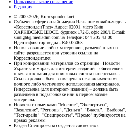
Пользовательское соглашение
Редакция
© 2000-2026, Korrespondent.net
Субъект в сфере онлайн-медиа Название онлайн-медиа -
«КореспонденТ.net» Адрес: 02091, місто Київ,
ХАРКІВСЬКЕ ШОСЕ, будинок 172-Б, офіс 208/1 E-mail:
sunlight@mediadim.com.ua
Телефон: 044-205-43-00
Идентификатор медиа - R40-06068
Использование любых материалов, размещённых на
сайте, разрешается при условии ссылки на
Корреспондент.net.
При копировании материалов со страницы «Новости
Украины и мира», для интернет-изданий – обязательна
прямая открытая для поисковых систем гиперссылка.
Ссылка должна быть размещена в независимости от
полного либо частичного использования материалов.
Гиперссылка (для интернет- изданий) – должна быть
размещена в подзаголовке или в первом абзаце
материала.
Новости с пометками "Мнение", "Экспертиза",
"Заявление", "Регионы", "Деньги", "Власть", "Выборы",
"Тест-драйв", "Спецпроекты", "Промо" публикуются на
правах рекламы.
Раздел Спецпроекты создается совместно с