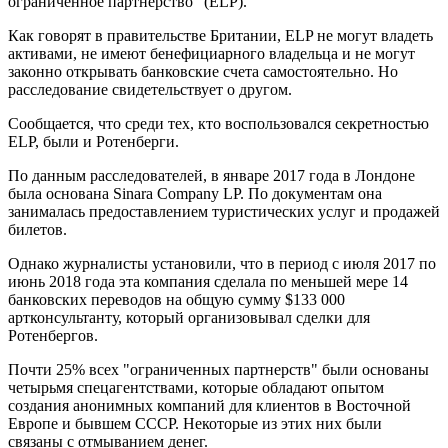
ограниченное партнерство" (ELP).
Как говорят в правительстве Британии, ELP не могут владеть
активами, не имеют бенефициарного владельца и не могут
законно открывать банковские счета самостоятельно. Но
расследование свидетельствует о другом.
Сообщается, что среди тех, кто воспользовался секретностью
ELP, были и Ротенберги.
По данным расследователей, в январе 2017 года в Лондоне
была основана Sinara Company LP. По документам она
занималась предоставлением туристических услуг и продажей
билетов.
Однако журналисты установили, что в период с июля 2017 по
июнь 2018 года эта компания сделала по меньшей мере 14
банковских переводов на общую сумму $133 000
артконсультанту, который организовывал сделки для
Ротенбергов.
Почти 25% всех "ограниченных партнерств" были основаны
четырьмя спецагентствами, которые обладают опытом
создания анонимных компаний для клиентов в Восточной
Европе и бывшем СССР. Некоторые из этих них были
связаны с отмыванием денег.