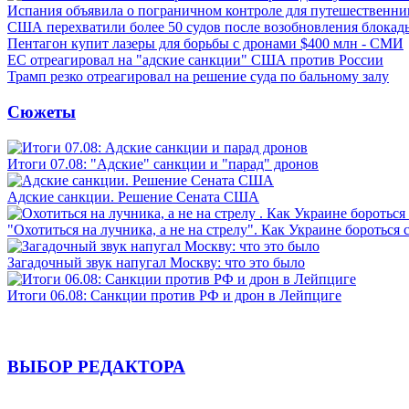
Испания объявила о пограничном контроле для путешественни
США перехватили более 50 судов после возобновления блокад
Пентагон купит лазеры для борьбы с дронами $400 млн - СМИ
ЕС отреагировал на "адские санкции" США против России
Трамп резко отреагировал на решение суда по бальному залу
Сюжеты
Итоги 07.08: "Адские" санкции и "парад" дронов
Адские санкции. Решение Сената США
"Охотиться на лучника, а не на стрелу". Как Украине бороться 
Загадочный звук напугал Москву: что это было
Итоги 06.08: Санкции против РФ и дрон в Лейпциге
ВЫБОР РЕДАКТОРА