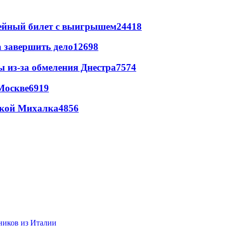
рейный билет с выигрышем
24418
а завершить дело
12698
ы из-за обмеления Днестра
7574
Москве
6919
цкой Михалка
4856