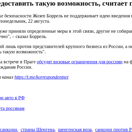
оставить такую возможность, считает г
 безопасности Жозеп Боррель не поддерживает идею введения п
онедельник, 22 августа.
е приняли определенные меры в этой связи, другие не собирают
но", – сказал Боррель.
ий лишь против представителей крупного бизнеса из России, а 
ь такую возможность".
а встрече в Праге
обсудят визовые ограничения для россиян
на ф
жданам России.
ш канал
https://t.me/korrespondentnet
ои авто в РФ
та россянам
санкции
,
страны Шенгена
,
шенгенская виза
,
санкции против Р