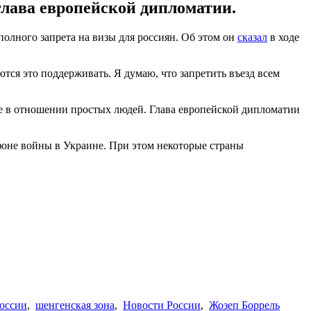
лава европейской дипломатии.
олного запрета на визы для россиян. Об этом он
сказал
в ходе
ся это поддерживать. Я думаю, что запретить въезд всем
не в отношении простых людей. Глава европейской дипломатии
оне войны в Украине. При этом некоторые страны
оссии
,
шенгенская зона
,
Новости России
,
Жозеп Боррель