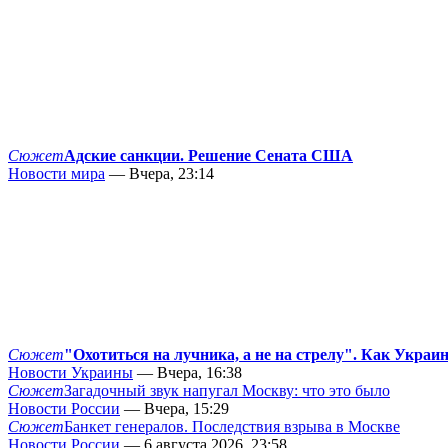
Сюжет
Адские санкции. Решение Сената США
Новости мира
— Вчера, 23:14
Сюжет
"Охотиться на лучника, а не на стрелу". Как Украи
Новости Украины
— Вчера, 16:38
Сюжет
Загадочный звук напугал Москву: что это было
Новости России
— Вчера, 15:29
Сюжет
Банкет генералов. Последствия взрыва в Москве
Новости России
— 6 августа 2026, 23:58