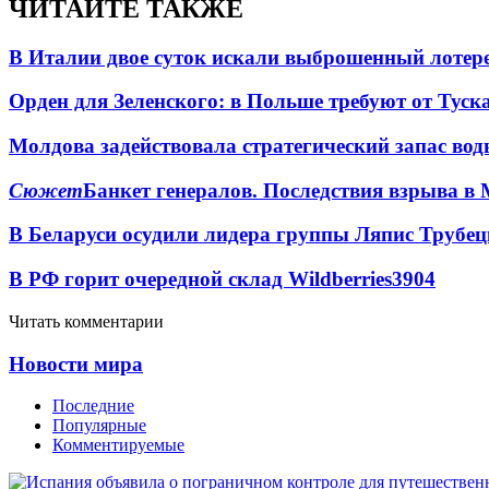
ЧИТАЙТЕ ТАКЖЕ
В Италии двое суток искали выброшенный лоте
Орден для Зеленского: в Польше требуют от Туск
Молдова задействовала стратегический запас вод
Сюжет
Банкет генералов. Последствия взрыва в 
В Беларуси осудили лидера группы Ляпис Трубе
В РФ горит очередной склад Wildberries
3904
Читать комментарии
Новости мира
Последние
Популярные
Комментируемые