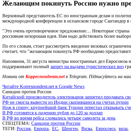
Желающим покинуть Россию нужно пред
Верховный представитель ЕС по иностранным делам и политике
международной конференции в испанском городе Сантандер в п
"Это очень противоречивое предложение… Некоторые страны уж
россиянам нехорошая идея. Нам надо действовать более выбороч
По его словам, стоит рассмотреть введение визовых ограничен
считает, что "желающим покинуть РФ необходимо предоставит
Напомним, 31 августа министры иностранных дел Евросоюза н
поддерживают полный
запрет на выдачи туристических виз
гра
Новини от
Корреспондент.net
в Telegram. Підписуйтесь на на
Читайте Korrespondent.net в Google News
Санкции против России
Китайский производитель электрокаров запретил продавать св
РФ не смогла вывести из Индии скопившиеся на счетах рупии
Нож в спину: крупнейший банк Турции перестал открывать сче
В РФ готовятся к падению рубля до 120 за доллар
В РФ во время рейса сломались четыре самолета за день
СПЕЦТЕМА:
Санкции против России
ТЕГИ:
Россия
,
Европа
,
ЕС
,
Шенген
,
Визы
,
Евросоюз
,
виза
,