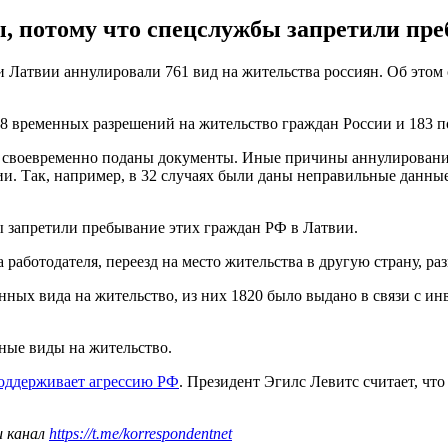
, потому что спецслужбы запретили пре
ти Латвии аннулировали 761 вид на жительства россиян. Об это
578 временных разрешений на жительство граждан России и 183 
ли своевременно поданы документы. Иные причины аннулирован
. Так, например, в 32 случаях были даны неправильные данные
 запретили пребывание этих граждан РФ в Латвии.
работодателя, переезд на место жительства в другую страну, раз
нных вида на жительство, из них 1820 было выдано в связи с и
нные виды на жительство.
поддерживает агрессию РФ
. Президент Эгилс Левитс считает, чт
ш канал
https://t.me/korrespondentnet