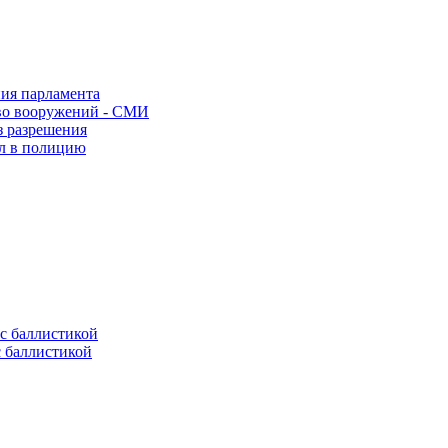
ния парламента
во вооружений - СМИ
з разрешения
ел в полицию
с баллистикой