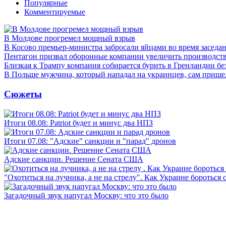
Популярные
Комментируемые
В Молдове прогремел мощный взрыв
В Косово премьер-министра забросали яйцами во время заседа
Пентагон призвал оборонные компании увеличить производст
Близкая к Трампу компания собирается бурить в Гренландии бе
В Польше мужчина, который нападал на украинцев, сам приш
Сюжеты
Итоги 08.08: Patriot будет и минус два НПЗ
Итоги 07.08: "Адские" санкции и "парад" дронов
Адские санкции. Решение Сената США
"Охотиться на лучника, а не на стрелу". Как Украине бороться 
Загадочный звук напугал Москву: что это было