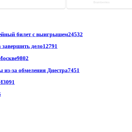
рейный билет с выигрышем
24532
а завершить дело
12791
Москве
9802
ы из-за обмеления Днестра
7451
И
3091
6