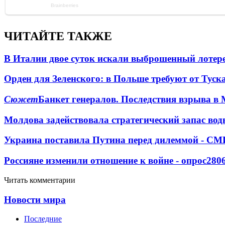
ЧИТАЙТЕ ТАКЖЕ
В Италии двое суток искали выброшенный лоте
Орден для Зеленского: в Польше требуют от Туск
Сюжет
Банкет генералов. Последствия взрыва в 
Молдова задействовала стратегический запас вод
Украина поставила Путина перед дилеммой - СМ
Россияне изменили отношение к войне - опрос
280
Читать комментарии
Новости мира
Последние