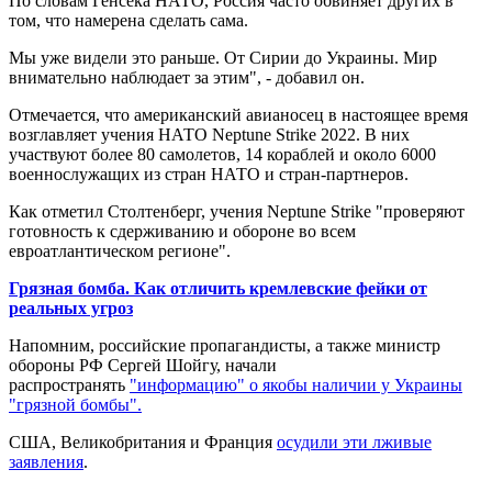
По словам Генсека НАТО, Россия часто обвиняет других в
том, что намерена сделать сама.
Мы уже видели это раньше. От Сирии до Украины. Мир
внимательно наблюдает за этим", - добавил он.
Отмечается, что американский авианосец в настоящее время
возглавляет учения НАТО Neptune Strike 2022. В них
участвуют более 80 самолетов, 14 кораблей и около 6000
военнослужащих из стран НАТО и стран-партнеров.
Как отметил Столтенберг, учения Neptune Strike "проверяют
готовность к сдерживанию и обороне во всем
евроатлантическом регионе".
Грязная бомба. Как отличить кремлевские фейки от
реальных угроз
Напомним, российские пропагандисты, а также министр
обороны РФ Сергей Шойгу, начали
распространять
"информацию" о якобы наличии у Украины
"грязной бомбы".
США, Великобритания и Франция
осудили эти лживые
заявления
.