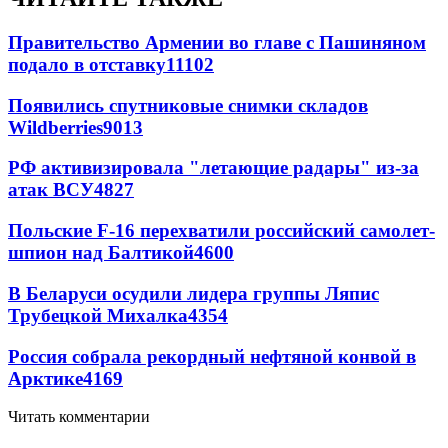
Правительство Армении во главе с Пашиняном
подало в отставку
11102
Появились спутниковые снимки складов
Wildberries
9013
РФ активизировала "летающие радары" из-за
атак ВСУ
4827
Польские F-16 перехватили российский самолет-
шпион над Балтикой
4600
В Беларуси осудили лидера группы Ляпис
Трубецкой Михалка
4354
Россия собрала рекордный нефтяной конвой в
Арктике
4169
Читать комментарии