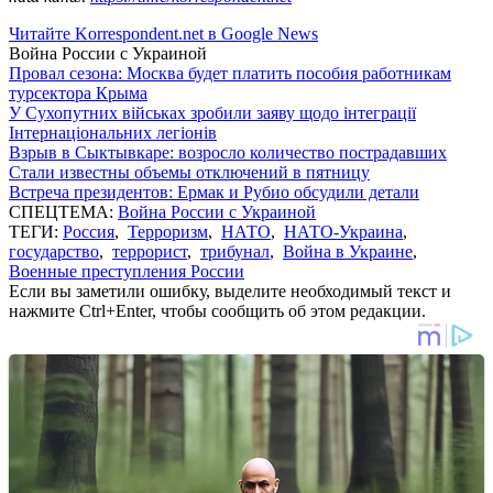
Читайте Korrespondent.net в Google News
Война России с Украиной
Провал сезона: Москва будет платить пособия работникам
турсектора Крыма
У Сухопутних військах зробили заяву щодо інтеграції
Інтернаціональних легіонів
Взрыв в Сыктывкаре: возросло количество пострадавших
Стали известны объемы отключений в пятницу
Встреча президентов: Ермак и Рубио обсудили детали
СПЕЦТЕМА:
Война России с Украиной
ТЕГИ:
Россия
,
Терроризм
,
НАТО
,
НАТО-Украина
,
государство
,
террорист
,
трибунал
,
Война в Украине
,
Военные преступления России
Если вы заметили ошибку, выделите необходимый текст и
нажмите Ctrl+Enter, чтобы сообщить об этом редакции.