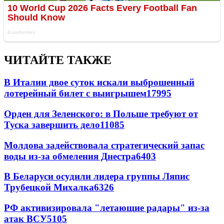
ЧИТАЙТЕ ТАКЖЕ
В Италии двое суток искали выброшенный
лотерейный билет с выигрышем
17995
Орден для Зеленского: в Польше требуют от
Туска завершить дело
11085
Молдова задействовала стратегический запас
воды из-за обмеления Днестра
6403
В Беларуси осудили лидера группы Ляпис
Трубецкой Михалка
6326
РФ активизировала "летающие радары" из-за
атак ВСУ
5105