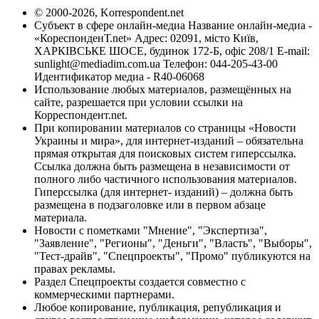
© 2000-2026, Korrespondent.net
Субъект в сфере онлайн-медиа Название онлайн-медиа -
«КореспонденТ.net» Адрес: 02091, місто Київ,
ХАРКІВСЬКЕ ШОСЕ, будинок 172-Б, офіс 208/1 E-mail:
sunlight@mediadim.com.ua
Телефон: 044-205-43-00
Идентификатор медиа - R40-06068
Использование любых материалов, размещённых на
сайте, разрешается при условии ссылки на
Корреспондент.net.
При копировании материалов со страницы «Новости
Украины и мира», для интернет-изданий – обязательна
прямая открытая для поисковых систем гиперссылка.
Ссылка должна быть размещена в независимости от
полного либо частичного использования материалов.
Гиперссылка (для интернет- изданий) – должна быть
размещена в подзаголовке или в первом абзаце
материала.
Новости с пометками "Мнение", "Экспертиза",
"Заявление", "Регионы", "Деньги", "Власть", "Выборы",
"Тест-драйв", "Спецпроекты", "Промо" публикуются на
правах рекламы.
Раздел Спецпроекты создается совместно с
коммерческими партнерами.
Любое копирование, публикация, републикация и