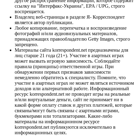
другое распространение информации, которое содержит
ссылку на "Интерфакс-Украина", EPA / UPG, строго
воспрещается.
Владелец веб-страницы в разделе Я- Корреспондент
является автор публикации.
Любое копирование, перепечатка и воспроизведение
фотографий и/или аудиовизуальных материалов,
принадлежащих правообладателю Getty Images, строго
запрещено.
Материалы сайта korrespondent.net предназначены для
лиц старше 21 года (21+). Участие в азартных играх
может вызвать игровую зависимость. Соблюдайте
правила (принципы) ответственной игры. При
обнаружении первых признаков зависимости
немедленно обратитесь к специалисту. Помните, что
участие в азартных играх не может являться источником
доходов или альтернативой работе. Информационный
ресурс korrespondent.net не проводит игры на реальные
и/или виртуальные деньги, сайт не принимает ни в
какой форме оплату ставок и других платежей, которые
связаны/могут быть связаны с азартными играми,
букмекерами или тотализаторами. Какие-либо
материалы на информационном ресурсе
korrespondent.net публикуются исключительно в
информационных целях.