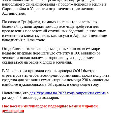
наибольшего финансирования - продолжающееся насилие в
Сирии, война в Украине и ограничения прав женщин в
Афганистане.
По словам Гриффитса, помимо конфликтов и вспышек
болезней, гуманитарная помощь все чаще требуется для
преодоления последствий стихийных бедствий, вызванных
изменением климата, таких как засухи в Африке и недавние
наводнения в Пакистане.
Он добавил, что число перемещенных лиц во всем мире
недавно впервые перешагнуло отметку в 100 миллионов
человек и новая пандемия коронавируса продолжает
сказываться на бедных слоях населения.
В Управлении призвали страны-доноры ООН быстро
отреагировать, чтобы всемирная организация могла получить
средства для оказания гуманитарной помощи 230 миллионам
наиболее нуждающихся в 68 странах в следующем году.
Напомним, что
для Украины на 2023 года запрошена сумма
в
размере 5,7 миллиарда долларов.
Нас восемь миллиардов: подводные камни мировой
демографии