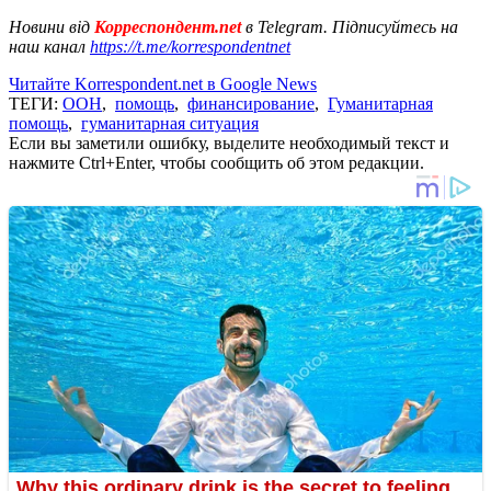
Новини від
Корреспондент.net
в Telegram. Підписуйтесь на
наш канал
https://t.me/korrespondentnet
Читайте Korrespondent.net в Google News
ТЕГИ:
ООН
,
помощь
,
финансирование
,
Гуманитарная
помощь
,
гуманитарная ситуация
Если вы заметили ошибку, выделите необходимый текст и
нажмите Ctrl+Enter, чтобы сообщить об этом редакции.