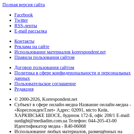
Полная версия сайта
Facebook
Twitter
RSS-ленты
E-mail рассылка
Контакты
Реклама на сайте
Использование материалов korrespondent.net
Правила пользования сайтом
Договор пользования сайтом
Политика в сфере конфиденциальности и персональных
данных
Пользовательское соглашение
Редакция
© 2000-2026, Korrespondent.net
Субъект в сфере онлайн-медиа Название онлайн-медиа -
«КореспонденТ.net» Адрес: 02091, місто Київ,
ХАРКІВСЬКЕ ШОСЕ, будинок 172-Б, офіс 208/1 E-mail:
sunlight@mediadim.com.ua
Телефон: 044-205-43-00
Идентификатор медиа - R40-06068
Использование любых материалов, размещённых на