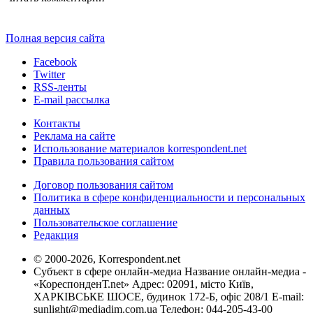
Полная версия сайта
Facebook
Twitter
RSS-ленты
E-mail рассылка
Контакты
Реклама на сайте
Использование материалов korrespondent.net
Правила пользования сайтом
Договор пользования сайтом
Политика в сфере конфиденциальности и персональных
данных
Пользовательское соглашение
Редакция
© 2000-2026, Korrespondent.net
Субъект в сфере онлайн-медиа Название онлайн-медиа -
«КореспонденТ.net» Адрес: 02091, місто Київ,
ХАРКІВСЬКЕ ШОСЕ, будинок 172-Б, офіс 208/1 E-mail:
sunlight@mediadim.com.ua
Телефон: 044-205-43-00