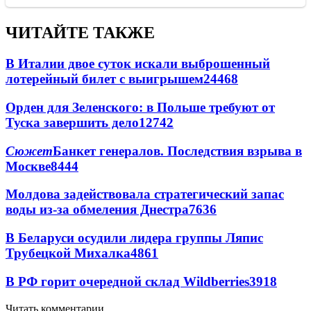
ЧИТАЙТЕ ТАКЖЕ
В Италии двое суток искали выброшенный
лотерейный билет с выигрышем
24468
Орден для Зеленского: в Польше требуют от
Туска завершить дело
12742
Сюжет
Банкет генералов. Последствия взрыва в
Москве
8444
Молдова задействовала стратегический запас
воды из-за обмеления Днестра
7636
В Беларуси осудили лидера группы Ляпис
Трубецкой Михалка
4861
В РФ горит очередной склад Wildberries
3918
Читать комментарии