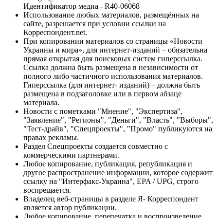
Идентификатор медиа - R40-06068
Использование любых материалов, размещённых на
сайте, разрешается при условии ссылки на
Корреспондент.net.
При копировании материалов со страницы «Новости
Украины и мира», для интернет-изданий – обязательна
прямая открытая для поисковых систем гиперссылка.
Ссылка должна быть размещена в независимости от
полного либо частичного использования материалов.
Гиперссылка (для интернет- изданий) – должна быть
размещена в подзаголовке или в первом абзаце
материала.
Новости с пометками "Мнение", "Экспертиза",
"Заявление", "Регионы", "Деньги", "Власть", "Выборы",
"Тест-драйв", "Спецпроекты", "Промо" публикуются на
правах рекламы.
Раздел Спецпроекты создается совместно с
коммерческими партнерами.
Любое копирование, публикация, републикация и
другое распространение информации, которое содержит
ссылку на "Интерфакс-Украина", EPA / UPG, строго
воспрещается.
Владелец веб-страницы в разделе Я- Корреспондент
является автор публикации.
Любое копирование, перепечатка и воспроизведение