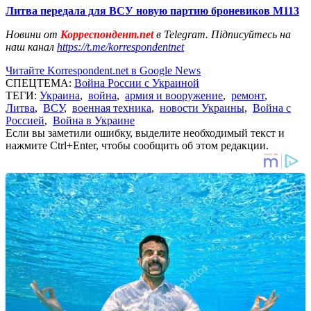
Литва передала для ВСУ новую партию броневиков М113
Новини от
Корреспондент.net
в Telegram. Підписуйтесь на
наш канал
https://t.me/korrespondentnet
Читайте Korrespondent.net в Google News
СПЕЦТЕМА:
Война России с Украиной
ТЕГИ:
Украина
,
война
,
армия и вооружение
,
ремонт
,
Литва
,
ВСУ
,
военная техника
,
новости Украины
,
Война с
Россией
,
Война в Украине
Если вы заметили ошибку, выделите необходимый текст и
нажмите Ctrl+Enter, чтобы сообщить об этом редакции.