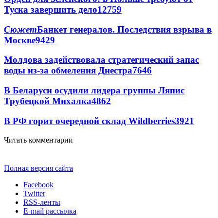
Туска завершить дело
12759
Сюжет
Банкет генералов. Последствия взрыва в
Москве
9429
Молдова задействовала стратегический запас
воды из-за обмеления Днестра
7646
В Беларуси осудили лидера группы Ляпис
Трубецкой Михалка
4862
В РФ горит очередной склад Wildberries
3921
Читать комментарии
Полная версия сайта
Facebook
Twitter
RSS-ленты
E-mail рассылка