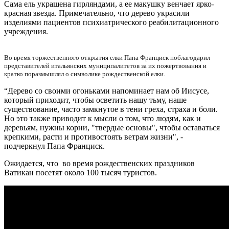
Сама ель украшена гирляндами, а ее макушку венчает ярко-
красная звезда. Примечательно, что дерево украсили
изделиями пациентов психиатрического реабилитационного
учреждения.
Во время торжественного открытия елки
Папа Франциск поблагодарил
представителей итальянских муниципалитетов за их пожертвования и
кратко поразмышлял о символике рождественской елки.
“Дерево со своими огоньками напоминает нам об Иисусе,
который приходит, чтобы осветить нашу тьму, наше
существование, часто замкнутое в тени греха, страха и боли.
Но это также приводит к мысли о том, что людям, как и
деревьям, нужны корни, "твердые основы", чтобы оставаться
крепкими, расти и противостоять ветрам жизни", -
подчеркнул Папа Франциск.
Ожидается, что во время рождественских праздников
Ватикан посетят около 100 тысяч туристов.