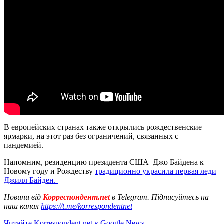
В европейских странах также открылись рождественские
ярмарки, на этот раз без ограничений, связанных с
пандемией.
Напомним, резиденцию президента США Джо Байдена к
Новому году и Рождеству
традиционно украсила первая леди
Джилл Байден.
Новини від
Корреспондент.net
в Telegram. Підписуйтесь на
наш канал
https://t.me/korrespondentnet
Читайте Korrespondent.net в Google News