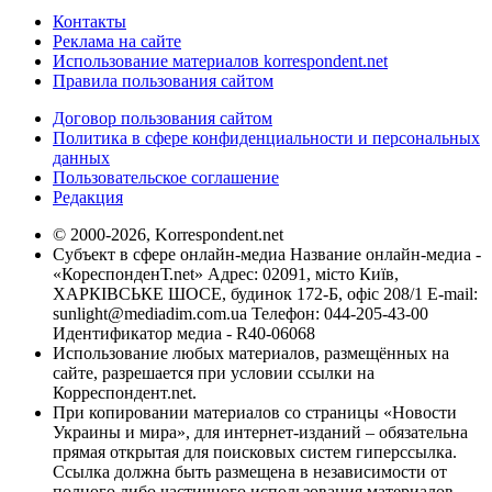
Контакты
Реклама на сайте
Использование материалов korrespondent.net
Правила пользования сайтом
Договор пользования сайтом
Политика в сфере конфиденциальности и персональных
данных
Пользовательское соглашение
Редакция
© 2000-2026, Korrespondent.net
Субъект в сфере онлайн-медиа Название онлайн-медиа -
«КореспонденТ.net» Адрес: 02091, місто Київ,
ХАРКІВСЬКЕ ШОСЕ, будинок 172-Б, офіс 208/1 E-mail:
sunlight@mediadim.com.ua
Телефон: 044-205-43-00
Идентификатор медиа - R40-06068
Использование любых материалов, размещённых на
сайте, разрешается при условии ссылки на
Корреспондент.net.
При копировании материалов со страницы «Новости
Украины и мира», для интернет-изданий – обязательна
прямая открытая для поисковых систем гиперссылка.
Ссылка должна быть размещена в независимости от
полного либо частичного использования материалов.