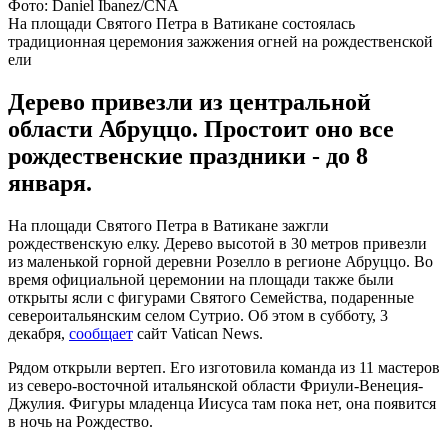
Фото: Daniel Ibanez/CNA
На площади Святого Петра в Ватикане состоялась
традиционная церемония зажжения огней на рождественской
ели
Дерево привезли из центральной
области Абруццо. Простоит оно все
рождественские праздники - до 8
января.
На площади Святого Петра в Ватикане зажгли
рождественскую елку. Дерево высотой в 30 метров привезли
из маленькой горной деревни Розелло в регионе Абруццо. Во
время официальной церемонии на площади также были
открыты ясли с фигурами Святого Семейства, подаренные
североитальянским селом Сутрио. Об этом в субботу, 3
декабря,
сообщает
сайт Vatican News.
Рядом открыли вертеп. Его изготовила команда из 11 мастеров
из северо-восточной итальянской области Фриули-Венеция-
Джулия. Фигуры младенца Иисуса там пока нет, она появится
в ночь на Рождество.