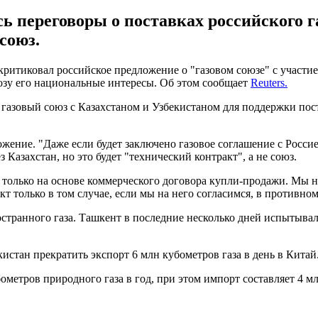
ь переговоры о поставках российского га
союз.
итиковал российское предложение о "газовом союзе" с участием
розу его национальные интересы. Об этом сообщает
Reuters.
т газовый союз с Казахстаном и Узбекистаном для поддержки по
ние. "Даже если будет заключено газовое соглашение с Россией, 
 Казахстан, но это будет "технический контракт", а не союз.
только на основе коммерческого договора купли-продажи. Мы ни
только в том случае, если мы на него согласимся, в противном 
странного газа. Ташкент в последние несколько дней испытывала
истан прекратить экспорт 6 млн кубометров газа в день в Китай
ометров природного газа в год, при этом импорт составляет 4 мл