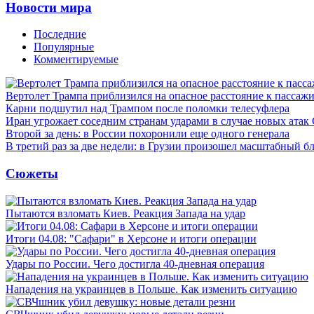
Новости мира
Последние
Популярные
Комментируемые
Вертолет Трампа приблизился на опасное расстояние к пассаж
Карни подшутил над Трампом после поломки телесуфлера
Иран угрожает соседним странам ударами в случае новых ат
Второй за день: в России похоронили еще одного генерала
В третий раз за две недели: в Грузии произошел масштабный б
Сюжеты
Пытаются взломать Киев. Реакция Запада на удар
Итоги 04.08: "Сафари" в Херсоне и итоги операции
Удары по России. Чего достигла 40-дневная операция
Нападения на украинцев в Польше. Как изменить ситуацию