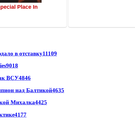
дало в отставку
11109
ies
9018
так ВСУ
4846
шпион над Балтикой
4635
цкой Михалка
4425
ктике
4177