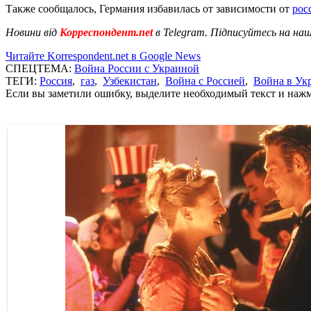
Также сообщалось, Германия избавилась от зависимости от
рос
Новини від
Корреспондент.net
в Telegram. Підписуйтесь на на
Читайте Korrespondent.net в Google News
СПЕЦТЕМА:
Война России с Украиной
ТЕГИ:
Россия
,
газ
,
Узбекистан
,
Война с Россией
,
Война в Ук
Если вы заметили ошибку, выделите необходимый текст и нажми