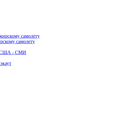
ирскому самолету
ак США - СМИ
лэкаут