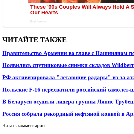
ЧИТАЙТЕ ТАКЖЕ
Правительство Армении во главе с Пашиняном по
Появились спутниковые снимки складов Wildberr
РФ активизировала "летающие радары" из-за а
Польские F-16 перехватили российский самолет-
В Беларуси осудили лидера группы Ляпис Трубе
Россия собрала рекордный нефтяной конвой в Ар
Читать комментарии