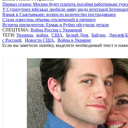
Провал сезона: Москва будет платить пособия работникам тур
У Сухопутних військах зробили заяву щодо інтеграції Інтернац
Взрыв в Сыктывкаре: возросло количество пострадавших
Стали известны объемы отключений в пятницу
Встреча президентов: Ермак и Рубио обсудили детали
СПЕЦТЕМА:
Война России с Украиной
ТЕГИ:
Украина
,
война
,
США
,
Белый Дом
,
Байден
,
Джозеф Б
с Россией
,
Новости США
,
Война в Украине
Если вы заметили ошибку, выделите необходимый текст и нажми