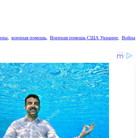
аины
,
военная помощь
,
Военная помощь США Украине
,
Война