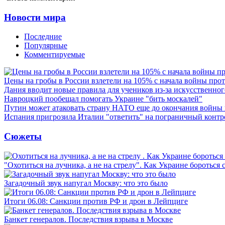
Новости мира
Последние
Популярные
Комментируемые
Цены на гробы в России взлетели на 105% с начала войны про
Дания вводит новые правила для учеников из-за искусственног
Навроцкий пообещал помогать Украине "бить москалей"
Путин может атаковать страну НАТО еще до окончания войны
Испания пригрозила Италии "ответить" на пограничный контр
Сюжеты
"Охотиться на лучника, а не на стрелу". Как Украине бороться 
Загадочный звук напугал Москву: что это было
Итоги 06.08: Санкции против РФ и дрон в Лейпциге
Банкет генералов. Последствия взрыва в Москве