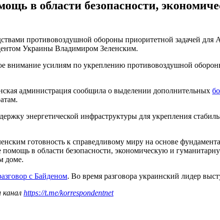
ощь в области безопасности, экономиче
твами противовоздушной обороны приоритетной задачей для Ам
идентом Украины Владимиром Зеленским.
ое внимание усилиям по укреплению противовоздушной обороны
канская администрация сообщила о выделении дополнительных
бо
атам.
держку энергетической инфраструктуры для укрепления стабиль
ленским готовность к справедливому миру на основе фундамен
помощь в области безопасности, экономическую и гуманитарную
м доме.
азговор с Байденом
. Во время разговора украинский лидер выс
ш канал
https://t.me/korrespondentnet