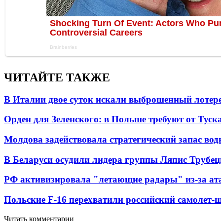
ЧИТАЙТЕ ТАКЖЕ
В Италии двое суток искали выброшенный лоте
Орден для Зеленского: в Польше требуют от Туск
Молдова задействовала стратегический запас вод
В Беларуси осудили лидера группы Ляпис Трубе
РФ активизировала "летающие радары" из-за а
Польские F-16 перехватили российский самолет-
Читать комментарии