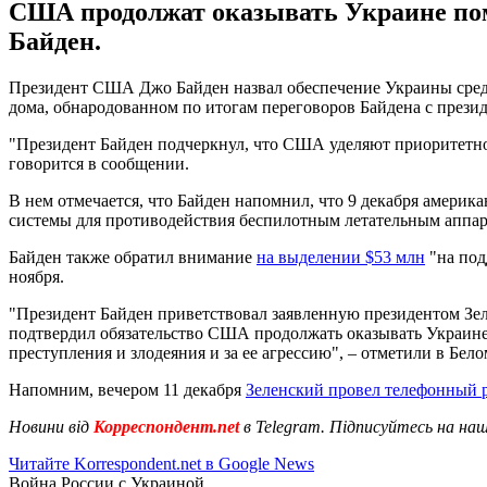
США продолжат оказывать Украине пом
Байден.
Президент США Джо Байден назвал обеспечение Украины средс
дома, обнародованном по итогам переговоров Байдена с през
"Президент Байден подчеркнул, что США уделяют приоритетн
говорится в сообщении.
В нем отмечается, что Байден напомнил, что 9 декабря амери
системы для противодействия беспилотным летательным аппар
Байден также обратил внимание
на выделении $53 млн
"на под
ноября.
"Президент Байден приветствовал заявленную президентом Зе
подтвердил обязательство США продолжать оказывать Украине 
преступления и злодеяния и за ее агрессию", – отметили в Бело
Напомним, вечером 11 декабря
Зеленский провел телефонный р
Новини від
Корреспондент.net
в Telegram. Підписуйтесь на на
Читайте Korrespondent.net в Google News
Война России с Украиной