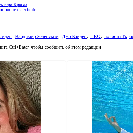
сектора Крыма
іональних легіонів
айден
,
Владимир Зеленский
,
Джо Байден
,
ПВО
,
новости Укр
те Ctrl+Enter, чтобы сообщить об этом редакции.