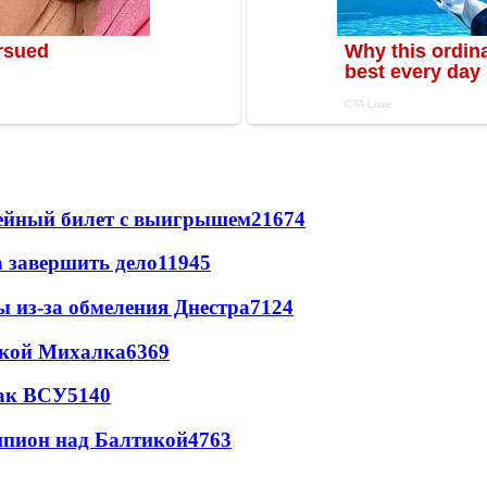
рейный билет с выигрышем
21674
а завершить дело
11945
ы из-за обмеления Днестра
7124
цкой Михалка
6369
так ВСУ
5140
шпион над Балтикой
4763