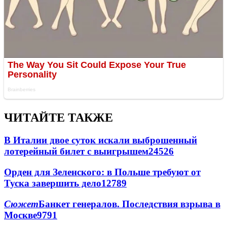
ЧИТАЙТЕ ТАКЖЕ
В Италии двое суток искали выброшенный
лотерейный билет с выигрышем
24526
Орден для Зеленского: в Польше требуют от
Туска завершить дело
12789
Сюжет
Банкет генералов. Последствия взрыва в
Москве
9791