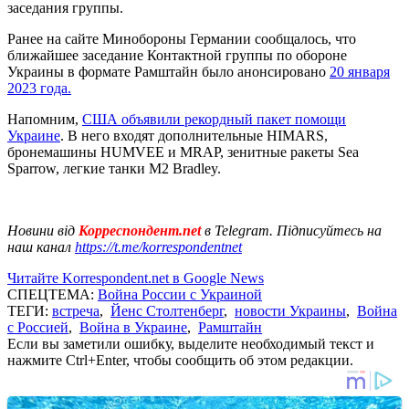
заседания группы.
Ранее на сайте Минобороны Германии сообщалось, что
ближайшее заседание Контактной группы по обороне
Украины в формате Рамштайн было анонсировано
20 января
2023 года.
Напомним,
США объявили рекордный пакет помощи
Украине
. В него входят дополнительные HIMARS,
бронемашины HUMVEE и MRAP, зенитные ракеты Sea
Sparrow, легкие танки M2 Bradley.
Новини від
Корреспондент.net
в Telegram. Підписуйтесь на
наш канал
https://t.me/korrespondentnet
Читайте Korrespondent.net в Google News
СПЕЦТЕМА:
Война России с Украиной
ТЕГИ:
встреча
,
Йенс Столтенберг
,
новости Украины
,
Война
с Россией
,
Война в Украине
,
Рамштайн
Если вы заметили ошибку, выделите необходимый текст и
нажмите Ctrl+Enter, чтобы сообщить об этом редакции.