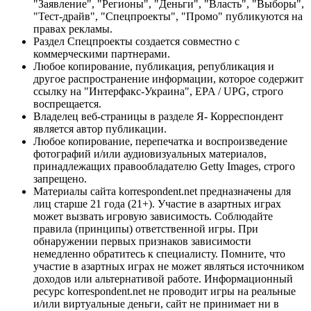
"Заявление", "Регионы", "Деньги", "Власть", "Выборы",
"Тест-драйв", "Спецпроекты", "Промо" публикуются на
правах рекламы.
Раздел Спецпроекты создается совместно с
коммерческими партнерами.
Любое копирование, публикация, републикация и
другое распространение информации, которое содержит
ссылку на "Интерфакс-Украина", EPA / UPG, строго
воспрещается.
Владелец веб-страницы в разделе Я- Корреспондент
является автор публикации.
Любое копирование, перепечатка и воспроизведение
фотографий и/или аудиовизуальных материалов,
принадлежащих правообладателю Getty Images, строго
запрещено.
Материалы сайта korrespondent.net предназначены для
лиц старше 21 года (21+). Участие в азартных играх
может вызвать игровую зависимость. Соблюдайте
правила (принципы) ответственной игры. При
обнаружении первых признаков зависимости
немедленно обратитесь к специалисту. Помните, что
участие в азартных играх не может являться источником
доходов или альтернативой работе. Информационный
ресурс korrespondent.net не проводит игры на реальные
и/или виртуальные деньги, сайт не принимает ни в