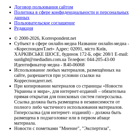
Договор пользования сайтом
Политика в сфере конфиденциальности и персональных
данных
Пользовательское соглашение
Редакция
© 2000-2026, Korrespondent.net
Субъект в сфере онлайн-медиа Название онлайн-медиа -
«КореспонденТ.net» Адрес: 02091, місто Київ,
ХАРКІВСЬКЕ ШОСЕ, будинок 172-Б, офіс 208/1 E-mail:
sunlight@mediadim.com.ua
Телефон: 044-205-43-00
Идентификатор медиа - R40-06068
Использование любых материалов, размещённых на
сайте, разрешается при условии ссылки на
Корреспондент.net.
При копировании материалов со страницы «Новости
Украины и мира», для интернет-изданий – обязательна
прямая открытая для поисковых систем гиперссылка.
Ссылка должна быть размещена в независимости от
полного либо частичного использования материалов.
Гиперссылка (для интернет- изданий) – должна быть
размещена в подзаголовке или в первом абзаце
материала.
Новости с пометками "Мнение", "Экспертиза",