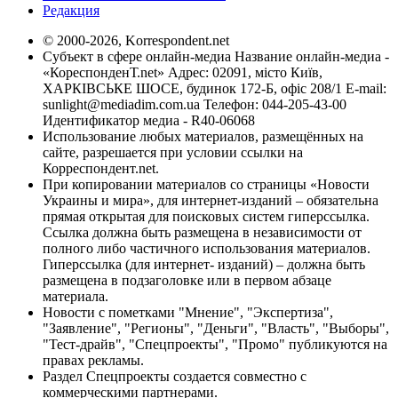
Редакция
© 2000-2026, Korrespondent.net
Субъект в сфере онлайн-медиа Название онлайн-медиа -
«КореспонденТ.net» Адрес: 02091, місто Київ,
ХАРКІВСЬКЕ ШОСЕ, будинок 172-Б, офіс 208/1 E-mail:
sunlight@mediadim.com.ua
Телефон: 044-205-43-00
Идентификатор медиа - R40-06068
Использование любых материалов, размещённых на
сайте, разрешается при условии ссылки на
Корреспондент.net.
При копировании материалов со страницы «Новости
Украины и мира», для интернет-изданий – обязательна
прямая открытая для поисковых систем гиперссылка.
Ссылка должна быть размещена в независимости от
полного либо частичного использования материалов.
Гиперссылка (для интернет- изданий) – должна быть
размещена в подзаголовке или в первом абзаце
материала.
Новости с пометками "Мнение", "Экспертиза",
"Заявление", "Регионы", "Деньги", "Власть", "Выборы",
"Тест-драйв", "Спецпроекты", "Промо" публикуются на
правах рекламы.
Раздел Спецпроекты создается совместно с
коммерческими партнерами.