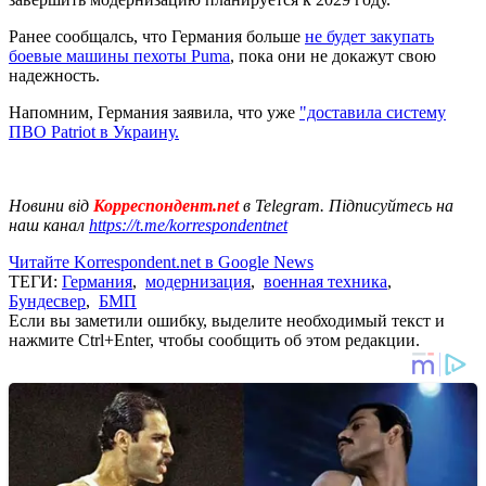
Ранее сообщалсь, что Германия больше
не будет закупать
боевые машины пехоты Puma
, пока они не докажут свою
надежность.
Напомним, Германия заявила, что уже
"доставила систему
ПВО Patriot в Украину.
Новини від
Корреспондент.net
в Telegram. Підписуйтесь на
наш канал
https://t.me/korrespondentnet
Читайте Korrespondent.net в Google News
ТЕГИ:
Германия
,
модернизация
,
военная техника
,
Бундесвер
,
БМП
Если вы заметили ошибку, выделите необходимый текст и
нажмите Ctrl+Enter, чтобы сообщить об этом редакции.