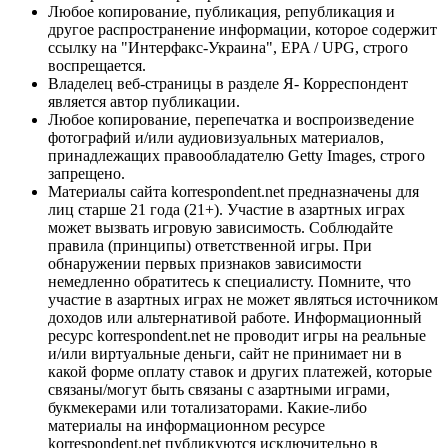
Любое копирование, публикация, републикация и
другое распространение информации, которое содержит
ссылку на "Интерфакс-Украина", EPA / UPG, строго
воспрещается.
Владелец веб-страницы в разделе Я- Корреспондент
является автор публикации.
Любое копирование, перепечатка и воспроизведение
фотографий и/или аудиовизуальных материалов,
принадлежащих правообладателю Getty Images, строго
запрещено.
Материалы сайта korrespondent.net предназначены для
лиц старше 21 года (21+). Участие в азартных играх
может вызвать игровую зависимость. Соблюдайте
правила (принципы) ответственной игры. При
обнаружении первых признаков зависимости
немедленно обратитесь к специалисту. Помните, что
участие в азартных играх не может являться источником
доходов или альтернативой работе. Информационный
ресурс korrespondent.net не проводит игры на реальные
и/или виртуальные деньги, сайт не принимает ни в
какой форме оплату ставок и других платежей, которые
связаны/могут быть связаны с азартными играми,
букмекерами или тотализаторами. Какие-либо
материалы на информационном ресурсе
korrespondent.net публикуются исключительно в