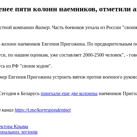
менее пяти колонн наемников, отметили 
частной компании
Вагнер
. Часть боевиков уехала из России "свои
ь колонн наемников Евгения Пригожина. По предварительным под
си, по нашим оценкам, уже составляет 2000-2500 человек", - го
усь из РФ "своим ходом".
гнер
Евгения Пригожина устроить мятеж против военного руково
Сегодня в Беларусь
приехали еще две колонны
наемников Приго
ш канал
https://t.me/korrespondentnet
сектора Крыма
іональних легіонів