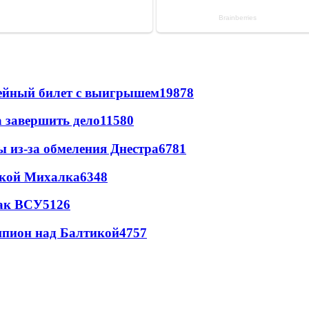
рейный билет с выигрышем
19878
а завершить дело
11580
ы из-за обмеления Днестра
6781
цкой Михалка
6348
так ВСУ
5126
шпион над Балтикой
4757