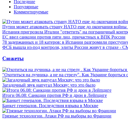
Последние
Популярные
Комментируемые
Путин может атаковать страну НАТО еще до окончания войны
Испания пригрозила Италии "ответить" на пограничный контр
ЕС ввел санкции против пяти лиц, причастных к ВПК России
78 задержанных и 18 катеров: в Испании разгромили преступн
ФСБ вышла из-под контроля, элиты России живут в страхе - 
Сюжеты
"Охотиться на лучника, а не на стрелу". Как Украине бороться 
Загадочный звук напугал Москву: что это было
Итоги 06.08: Санкции против РФ и дрон в Лейпциге
Банкет генералов. Последствия взрыва в Москве
Грязные технологии. Атаки РФ на выборы во Франции