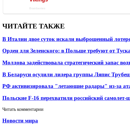
ЧИТАЙТЕ ТАКЖЕ
В Италии двое суток искали выброшенный лоте
Орден для Зеленского: в Польше требуют от Туск
Молдова задействовала стратегический запас вод
В Беларуси осудили лидера группы Ляпис Трубе
РФ активизировала "летающие радары" из-за а
Польские F-16 перехватили российский самолет-
Читать комментарии
Новости мира