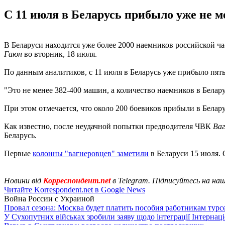
С 11 июля в Беларусь прибыло уже не 
В Беларуси находится уже более 2000 наемников российской 
Гаюн
во вторник, 18 июля.
По данным аналитиков, с 11 июля в Беларусь уже прибыло пят
"Это не менее 382-400 машин, а количество наемников в Белару
При этом отмечается, что около 200 боевиков прибыли в Белар
Как известно, после неудачной попытки предводителя ЧВК
Ва
Беларусь.
Первые
колонны "вагнеровцев" заметили
в Беларуси 15 июля. 
Новини від
Корреспондент.net
в Telegram. Підписуйтесь на на
Читайте Korrespondent.net в Google News
Война России с Украиной
Провал сезона: Москва будет платить пособия работникам тур
У Сухопутних військах зробили заяву щодо інтеграції Інтернац