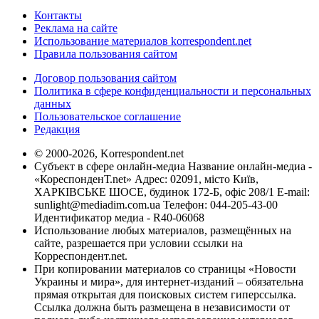
Контакты
Реклама на сайте
Использование материалов korrespondent.net
Правила пользования сайтом
Договор пользования сайтом
Политика в сфере конфиденциальности и персональных
данных
Пользовательское соглашение
Редакция
© 2000-2026, Korrespondent.net
Субъект в сфере онлайн-медиа Название онлайн-медиа -
«КореспонденТ.net» Адрес: 02091, місто Київ,
ХАРКІВСЬКЕ ШОСЕ, будинок 172-Б, офіс 208/1 E-mail:
sunlight@mediadim.com.ua
Телефон: 044-205-43-00
Идентификатор медиа - R40-06068
Использование любых материалов, размещённых на
сайте, разрешается при условии ссылки на
Корреспондент.net.
При копировании материалов со страницы «Новости
Украины и мира», для интернет-изданий – обязательна
прямая открытая для поисковых систем гиперссылка.
Ссылка должна быть размещена в независимости от