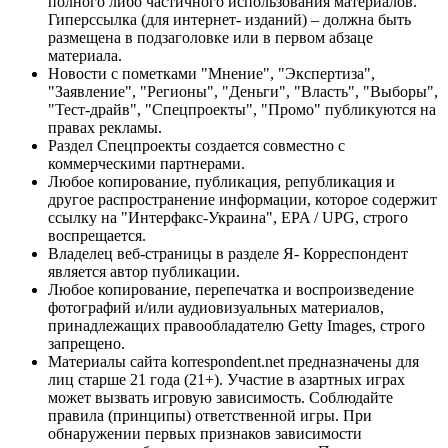
полного либо частичного использования материалов.
Гиперссылка (для интернет- изданий) – должна быть
размещена в подзаголовке или в первом абзаце
материала.
Новости с пометками "Мнение", "Экспертиза",
"Заявление", "Регионы", "Деньги", "Власть", "Выборы",
"Тест-драйв", "Спецпроекты", "Промо" публикуются на
правах рекламы.
Раздел Спецпроекты создается совместно с
коммерческими партнерами.
Любое копирование, публикация, републикация и
другое распространение информации, которое содержит
ссылку на "Интерфакс-Украина", EPA / UPG, строго
воспрещается.
Владелец веб-страницы в разделе Я- Корреспондент
является автор публикации.
Любое копирование, перепечатка и воспроизведение
фотографий и/или аудиовизуальных материалов,
принадлежащих правообладателю Getty Images, строго
запрещено.
Материалы сайта korrespondent.net предназначены для
лиц старше 21 года (21+). Участие в азартных играх
может вызвать игровую зависимость. Соблюдайте
правила (принципы) ответственной игры. При
обнаружении первых признаков зависимости