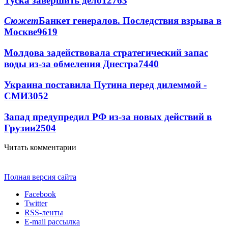
Туска завершить дело
12763
Сюжет
Банкет генералов. Последствия взрыва в
Москве
9619
Молдова задействовала стратегический запас
воды из-за обмеления Днестра
7440
Украина поставила Путина перед дилеммой -
СМИ
3052
Запад предупредил РФ из-за новых действий в
Грузии
2504
Читать комментарии
Полная версия сайта
Facebook
Twitter
RSS-ленты
E-mail рассылка