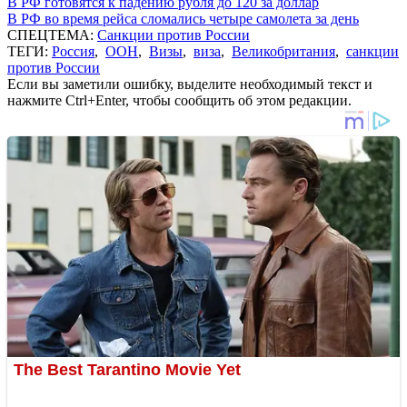
В РФ готовятся к падению рубля до 120 за доллар
В РФ во время рейса сломались четыре самолета за день
СПЕЦТЕМА:
Санкции против России
ТЕГИ:
Россия
,
ООН
,
Визы
,
виза
,
Великобритания
,
санкции
против России
Если вы заметили ошибку, выделите необходимый текст и
нажмите Ctrl+Enter, чтобы сообщить об этом редакции.