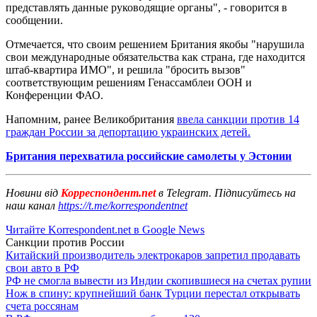
представлять данные руководящие органы", - говорится в
сообщении.
Отмечается, что своим решением Британия якобы "нарушила
свои международные обязательства как страна, где находится
штаб-квартира ИМО", и решила "бросить вызов"
соответствующим решениям Генассамблеи ООН и
Конференции ФАО.
Напомним, ранее Великобритания
ввела санкции против 14
граждан России за депортацию украинских детей.
Британия перехватила российские самолеты у Эстонии
Новини від
Корреспондент.net
в Telegram. Підписуйтесь на
наш канал
https://t.me/korrespondentnet
Читайте Korrespondent.net в Google News
Санкции против России
Китайский производитель электрокаров запретил продавать
свои авто в РФ
РФ не смогла вывести из Индии скопившиеся на счетах рупии
Нож в спину: крупнейший банк Турции перестал открывать
счета россянам