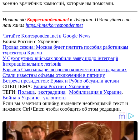
военно-врачебных комиссий, которые им помогали.
Новини від
Корреспондент.net
в Telegram. Підписуйтесь на
наш канал
https://t.me/korrespondentnet
Читайте Korrespondent.net в Google News
Война России с Украиной
Провал сезона: Москва будет платить пособия работникам
турсектора Крыма
У Сухопутних військах зробили заяву щодо інтеграції
Інтернаціональних легіонів
Взрыв в Сыктывкаре: возросло количество пострадавших
Стали известны объемы отключений в пятницу
Встреча президентов: Ермак и Рубио обсудили детали
СПЕЦТЕМА:
Война России с Украиной
ТЕГИ:
Польша
,
экстрадиция
,
Мобилизация в Украине
,
Война в Украине
,
уклонисты
Если вы заметили ошибку, выделите необходимый текст и
нажмите Ctrl+Enter, чтобы сообщить об этом редакции.