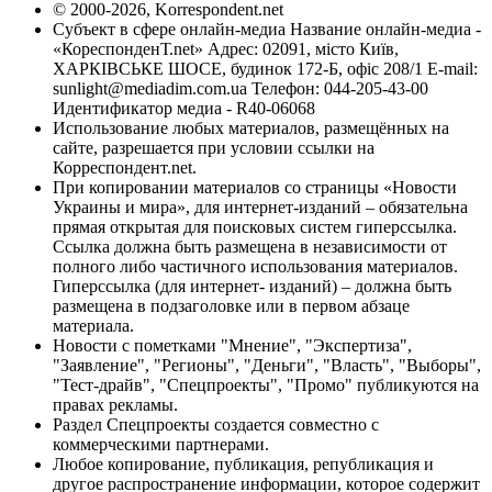
© 2000-2026, Korrespondent.net
Субъект в сфере онлайн-медиа Название онлайн-медиа -
«КореспонденТ.net» Адрес: 02091, місто Київ,
ХАРКІВСЬКЕ ШОСЕ, будинок 172-Б, офіс 208/1 E-mail:
sunlight@mediadim.com.ua
Телефон: 044-205-43-00
Идентификатор медиа - R40-06068
Использование любых материалов, размещённых на
сайте, разрешается при условии ссылки на
Корреспондент.net.
При копировании материалов со страницы «Новости
Украины и мира», для интернет-изданий – обязательна
прямая открытая для поисковых систем гиперссылка.
Ссылка должна быть размещена в независимости от
полного либо частичного использования материалов.
Гиперссылка (для интернет- изданий) – должна быть
размещена в подзаголовке или в первом абзаце
материала.
Новости с пометками "Мнение", "Экспертиза",
"Заявление", "Регионы", "Деньги", "Власть", "Выборы",
"Тест-драйв", "Спецпроекты", "Промо" публикуются на
правах рекламы.
Раздел Спецпроекты создается совместно с
коммерческими партнерами.
Любое копирование, публикация, републикация и
другое распространение информации, которое содержит