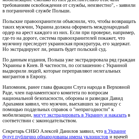
требованиям освобождения от службы, неизвестно", - заявили
в пограничной службе Польши.
Польские правоохранители объяснили, что, чтобы возвращать
таких мужчин, Украина должна оформить международный
ордер на арест каждого из них. Если при проверке, например,
где-то на дороге, система правоохранителей покажет, что
мужчину преследует украинская прокуратура, его задержат.
Но экстрадируют ли, решать будет польский суд.
По данным издания, Польша уже экстрадировала ряд граждан
Украины в Киев. В частности, по соглашению с Украиной
выдворили людей, которые переправляют нелегальных
мигрантов в Европу.
Напомним, ранее глава фракции Слуга народа в Верховной
Раде, член парламентского комитета по вопросам
национальной безопасности, обороны и разведки Давид
Арахамия заявил, что мужчин, выехавших за границу с
помощью поддельных справок о "непригодности" к
мобилизации,
могут экстрадировать в Украину и наказать
в
соответствии с законодательством.
Секретарь СНБО Алексей Данилов заявил, что
в Украине
будут публично обнародованы имена уклонистов
и врачей