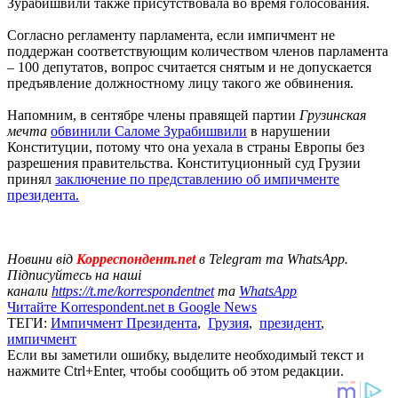
Зурабишвили также присутствовала во время голосования.
Согласно регламенту парламента, если импичмент не
поддержан соответствующим количеством членов парламента
– 100 депутатов, вопрос считается снятым и не допускается
предъявление должностному лицу такого же обвинения.
Напомним, в сентябре члены правящей партии
Грузинская
мечта
обвинили Саломе Зурабишвили
в нарушении
Конституции, потому что она уехала в страны Европы без
разрешения правительства. Конституционный суд Грузии
принял
заключение по представлению об импичменте
президента.
Новини від
Корреспондент.net
в Telegram та WhatsApp.
Підписуйтесь на наші
канали
https://t.me/korrespondentnet
та
WhatsApp
Читайте Korrespondent.net в Google News
ТЕГИ:
Импичмент Президента
,
Грузия
,
президент
,
импичмент
Если вы заметили ошибку, выделите необходимый текст и
нажмите Ctrl+Enter, чтобы сообщить об этом редакции.