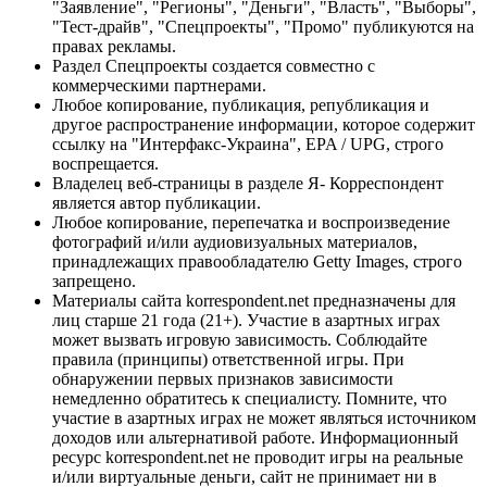
"Заявление", "Регионы", "Деньги", "Власть", "Выборы",
"Тест-драйв", "Спецпроекты", "Промо" публикуются на
правах рекламы.
Раздел Спецпроекты создается совместно с
коммерческими партнерами.
Любое копирование, публикация, републикация и
другое распространение информации, которое содержит
ссылку на "Интерфакс-Украина", EPA / UPG, строго
воспрещается.
Владелец веб-страницы в разделе Я- Корреспондент
является автор публикации.
Любое копирование, перепечатка и воспроизведение
фотографий и/или аудиовизуальных материалов,
принадлежащих правообладателю Getty Images, строго
запрещено.
Материалы сайта korrespondent.net предназначены для
лиц старше 21 года (21+). Участие в азартных играх
может вызвать игровую зависимость. Соблюдайте
правила (принципы) ответственной игры. При
обнаружении первых признаков зависимости
немедленно обратитесь к специалисту. Помните, что
участие в азартных играх не может являться источником
доходов или альтернативой работе. Информационный
ресурс korrespondent.net не проводит игры на реальные
и/или виртуальные деньги, сайт не принимает ни в