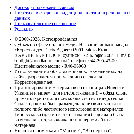
Договор пользования сайтом
Политика в сфере конфиденциальности и персональных
данных
Пользовательское соглашение
Редакция
© 2000-2026, Korrespondent.net
Субъект в сфере онлайн-медиа Название онлайн-медиа -
«КореспонденТ.net» Адрес: 02091, місто Київ,
ХАРКІВСЬКЕ ШОСЕ, будинок 172-Б, офіс 208/1 E-mail:
sunlight@mediadim.com.ua
Телефон: 044-205-43-00
Идентификатор медиа - R40-06068
Использование любых материалов, размещённых на
сайте, разрешается при условии ссылки на
Корреспондент.net.
При копировании материалов со страницы «Новости
Украины и мира», для интернет-изданий – обязательна
прямая открытая для поисковых систем гиперссылка.
Ссылка должна быть размещена в независимости от
полного либо частичного использования материалов.
Гиперссылка (для интернет- изданий) – должна быть
размещена в подзаголовке или в первом абзаце
материала.
Новости с пометками "Мнение", "Экспертиза",