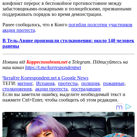
конфликт перерос в беспокойное противостояние между
забастовщиками-пожарными и полицейскими, призванными
поддерживать порядок во время демонстрации.
Ранее сообщалось, что в Конго
погибли полсотни участников
акции протеста
.
В Тель-Авиве произошли столкновения: около 140 человек
ранены
Новини від
Корреспондент.net
в Telegram. Підписуйтесь на
наш канал
https://t.me/korrespondentnet
Читайте Korrespondent.net в Google News
ТЕГИ:
митинг
,
Испания
,
протесты
,
полиция
,
пожарные
,
столкновения
,
акции протеста
,
пострадавшие
Если вы заметили ошибку, выделите необходимый текст и
нажмите Ctrl+Enter, чтобы сообщить об этом редакции.