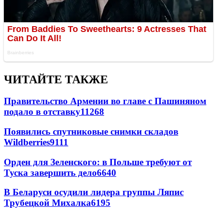
ЧИТАЙТЕ ТАКЖЕ
Правительство Армении во главе с Пашиняном
подало в отставку
11268
Появились спутниковые снимки складов
Wildberries
9111
Орден для Зеленского: в Польше требуют от
Туска завершить дело
6640
В Беларуси осудили лидера группы Ляпис
Трубецкой Михалка
6195