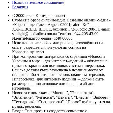
Пользовательское соглашение
Редакция
© 2000-2026, Korrespondent.net
Субъект в сфере онлайн-медиа Название онлайн-медиа -
«КореспонденТ.net» Адрес: 02091, місто Київ,
ХАРКІВСЬКЕ ШОСЕ, будинок 172-Б, офіс 208/1 E-mail:
sunlight@mediadim.com.ua
Телефон: 044-205-43-00
Идентификатор медиа - R40-06068
Использование любых материалов, размещённых на
сайте, разрешается при условии ссылки на
Корреспондент.net.
При копировании материалов со страницы «Новости
Украины и мира», для интернет-изданий – обязательна
прямая открытая для поисковых систем гиперссылка.
Ссылка должна быть размещена в независимости от
полного либо частичного использования материалов.
Гиперссылка (для интернет- изданий) – должна быть
размещена в подзаголовке или в первом абзаце
материала.
Новости с пометками "Мнение", "Экспертиза",
"Заявление", "Регионы", "Деньги", "Власть", "Выборы",
"Тест-драйв", "Спецпроекты", "Промо" публикуются на
правах рекламы.
Раздел Спецпроекты создается совместно с