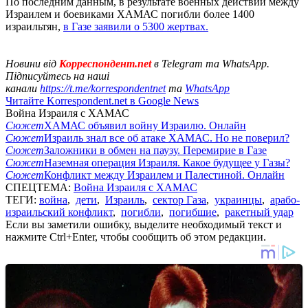
По последним данным, в результате военных действий между
Израилем и боевиками ХАМАС погибли более 1400
израильтян,
в Газе заявили о 5300 жертвах.
Новини від
Корреспондент.net
в Telegram та WhatsApp.
Підписуйтесь на наші
канали
https://t.me/korrespondentnet
та
WhatsApp
Читайте Korrespondent.net в Google News
Война Израиля с ХАМАС
Сюжет
ХАМАС объявил войну Израилю. Онлайн
Сюжет
Израиль знал все об атаке ХАМАС. Но не поверил?
Сюжет
Заложники в обмен на паузу. Перемирие в Газе
Сюжет
Наземная операция Израиля. Какое будущее у Газы?
Сюжет
Конфликт между Израилем и Палестиной. Онлайн
СПЕЦТЕМА:
Война Израиля с ХАМАС
ТЕГИ:
война
,
дети
,
Израиль
,
сектор Газа
,
украинцы
,
арабо-
израильский конфликт
,
погибли
,
погибшие
,
ракетный удар
Если вы заметили ошибку, выделите необходимый текст и
нажмите Ctrl+Enter, чтобы сообщить об этом редакции.