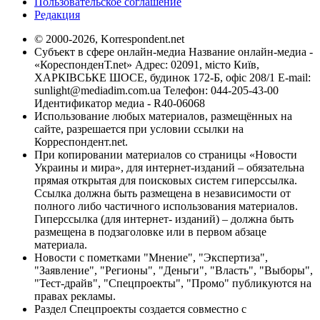
Пользовательское соглашение
Редакция
© 2000-2026, Korrespondent.net
Субъект в сфере онлайн-медиа Название онлайн-медиа -
«КореспонденТ.net» Адрес: 02091, місто Київ,
ХАРКІВСЬКЕ ШОСЕ, будинок 172-Б, офіс 208/1 E-mail:
sunlight@mediadim.com.ua
Телефон: 044-205-43-00
Идентификатор медиа - R40-06068
Использование любых материалов, размещённых на
сайте, разрешается при условии ссылки на
Корреспондент.net.
При копировании материалов со страницы «Новости
Украины и мира», для интернет-изданий – обязательна
прямая открытая для поисковых систем гиперссылка.
Ссылка должна быть размещена в независимости от
полного либо частичного использования материалов.
Гиперссылка (для интернет- изданий) – должна быть
размещена в подзаголовке или в первом абзаце
материала.
Новости с пометками "Мнение", "Экспертиза",
"Заявление", "Регионы", "Деньги", "Власть", "Выборы",
"Тест-драйв", "Спецпроекты", "Промо" публикуются на
правах рекламы.
Раздел Спецпроекты создается совместно с