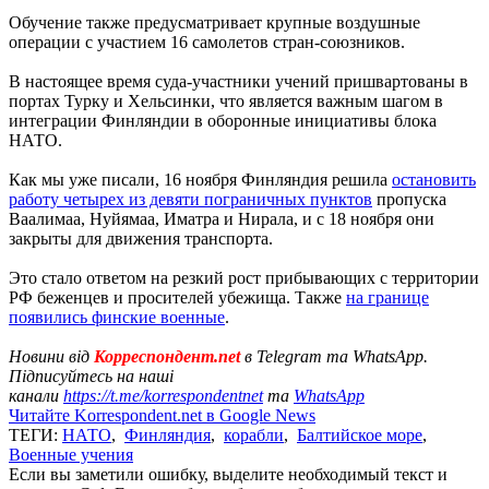
Обучение также предусматривает крупные воздушные
операции с участием 16 самолетов стран-союзников.
В настоящее время суда-участники учений пришвартованы в
портах Турку и Хельсинки, что является важным шагом в
интеграции Финляндии в оборонные инициативы блока
НАТО.
Как мы уже писали, 16 ноября Финляндия решила
остановить
работу четырех из девяти пограничных пунктов
пропуска
Ваалимаа, Нуйямаа, Иматра и Нирала, и с 18 ноября они
закрыты для движения транспорта.
Это стало ответом на резкий рост прибывающих с территории
РФ беженцев и просителей убежища. Также
на границе
появились финские военные
.
Новини від
Корреспондент.net
в Telegram та WhatsApp.
Підписуйтесь на наші
канали
https://t.me/korrespondentnet
та
WhatsApp
Читайте Korrespondent.net в Google News
ТЕГИ:
НАТО
,
Финляндия
,
корабли
,
Балтийское море
,
Военные учения
Если вы заметили ошибку, выделите необходимый текст и