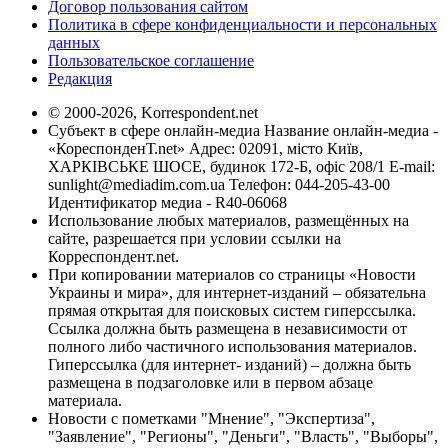
Договор пользования сайтом
Политика в сфере конфиденциальности и персональных
данных
Пользовательское соглашение
Редакция
© 2000-2026, Korrespondent.net
Субъект в сфере онлайн-медиа Название онлайн-медиа -
«КореспонденТ.net» Адрес: 02091, місто Київ,
ХАРКІВСЬКЕ ШОСЕ, будинок 172-Б, офіс 208/1 E-mail:
sunlight@mediadim.com.ua
Телефон: 044-205-43-00
Идентификатор медиа - R40-06068
Использование любых материалов, размещённых на
сайте, разрешается при условии ссылки на
Корреспондент.net.
При копировании материалов со страницы «Новости
Украины и мира», для интернет-изданий – обязательна
прямая открытая для поисковых систем гиперссылка.
Ссылка должна быть размещена в независимости от
полного либо частичного использования материалов.
Гиперссылка (для интернет- изданий) – должна быть
размещена в подзаголовке или в первом абзаце
материала.
Новости с пометками "Мнение", "Экспертиза",
"Заявление", "Регионы", "Деньги", "Власть", "Выборы",