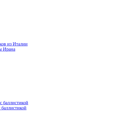
ков из Италии
ы Ирана
с баллистикой