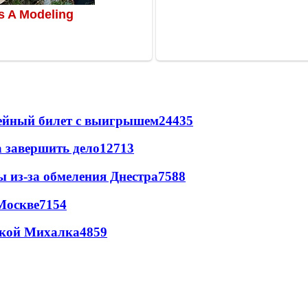
рейный билет с выигрышем
24435
а завершить дело
12713
ы из-за обмеления Днестра
7588
Москве
7154
цкой Михалка
4859