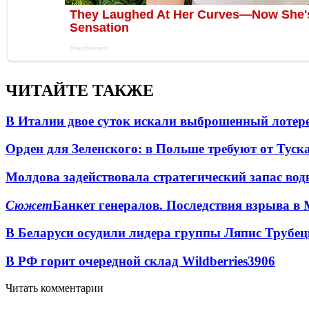
ЧИТАЙТЕ ТАКЖЕ
В Италии двое суток искали выброшенный лоте
Орден для Зеленского: в Польше требуют от Туск
Молдова задействовала стратегический запас вод
Сюжет
Банкет генералов. Последствия взрыва в 
В Беларуси осудили лидера группы Ляпис Трубе
В РФ горит очередной склад Wildberries
3906
Читать комментарии