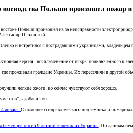
 воеводства Польши произошел пожар в 
востоке Польши произошел из-за неисправности электроприбора, 
 Александр Плодистый.
 Олецко и встретился с пострадавшими украинцами, владельцем 
Основная версия - воспламенение от искры подключенного к элек
 где проживали граждане Украины. Их переселили в другой объе
олучили легкие ожоги, но сейчас чувствуют себя хорошо.
ументов", - добавил он.
 4 января.
С помощью гидравлического подъемника и пожарных с
ля беженцев погиб 9-летний мальчик из Украины
. По данным нем