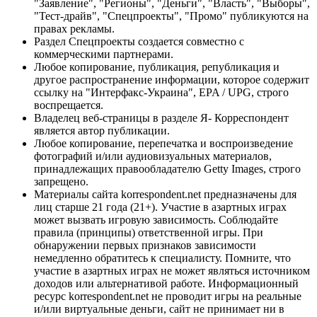
"Заявление", "Регионы", "Деньги", "Власть", "Выборы",
"Тест-драйв", "Спецпроекты", "Промо" публикуются на
правах рекламы.
Раздел Спецпроекты создается совместно с
коммерческими партнерами.
Любое копирование, публикация, републикация и
другое распространение информации, которое содержит
ссылку на "Интерфакс-Украина", EPA / UPG, строго
воспрещается.
Владелец веб-страницы в разделе Я- Корреспондент
является автор публикации.
Любое копирование, перепечатка и воспроизведение
фотографий и/или аудиовизуальных материалов,
принадлежащих правообладателю Getty Images, строго
запрещено.
Материалы сайта korrespondent.net предназначены для
лиц старше 21 года (21+). Участие в азартных играх
может вызвать игровую зависимость. Соблюдайте
правила (принципы) ответственной игры. При
обнаружении первых признаков зависимости
немедленно обратитесь к специалисту. Помните, что
участие в азартных играх не может являться источником
доходов или альтернативой работе. Информационный
ресурс korrespondent.net не проводит игры на реальные
и/или виртуальные деньги, сайт не принимает ни в