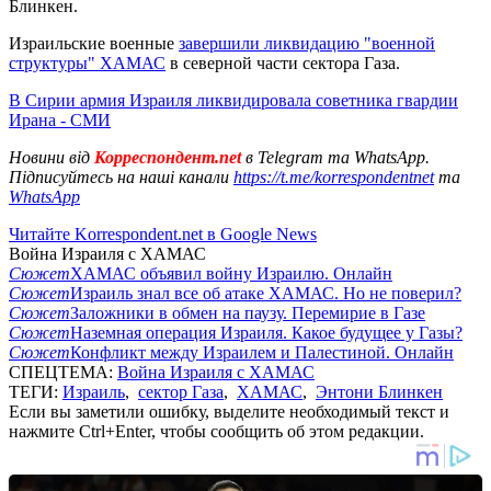
Блинкен.
Израильские военные
завершили ликвидацию "военной
структуры" ХАМАС
в северной части сектора Газа.
В Сирии армия Израиля ликвидировала советника гвардии
Ирана - СМИ
Новини від
Корреспондент.net
в Telegram та WhatsApp.
Підписуйтесь на наші канали
https://t.me/korrespondentnet
та
WhatsApp
Читайте Korrespondent.net в Google News
Война Израиля с ХАМАС
Сюжет
ХАМАС объявил войну Израилю. Онлайн
Сюжет
Израиль знал все об атаке ХАМАС. Но не поверил?
Сюжет
Заложники в обмен на паузу. Перемирие в Газе
Сюжет
Наземная операция Израиля. Какое будущее у Газы?
Сюжет
Конфликт между Израилем и Палестиной. Онлайн
СПЕЦТЕМА:
Война Израиля с ХАМАС
ТЕГИ:
Израиль
,
сектор Газа
,
ХАМАС
,
Энтони Блинкен
Если вы заметили ошибку, выделите необходимый текст и
нажмите Ctrl+Enter, чтобы сообщить об этом редакции.