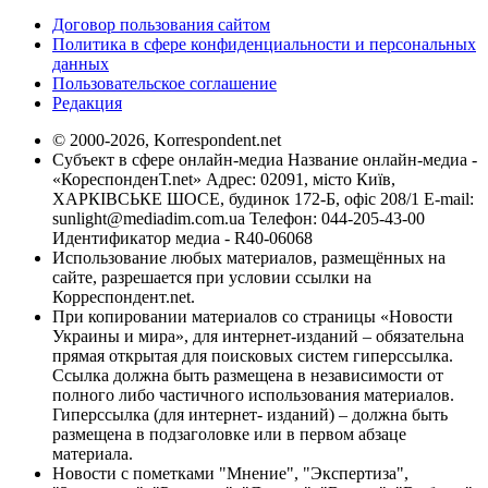
Договор пользования сайтом
Политика в сфере конфиденциальности и персональных
данных
Пользовательское соглашение
Редакция
© 2000-2026, Korrespondent.net
Субъект в сфере онлайн-медиа Название онлайн-медиа -
«КореспонденТ.net» Адрес: 02091, місто Київ,
ХАРКІВСЬКЕ ШОСЕ, будинок 172-Б, офіс 208/1 E-mail:
sunlight@mediadim.com.ua
Телефон: 044-205-43-00
Идентификатор медиа - R40-06068
Использование любых материалов, размещённых на
сайте, разрешается при условии ссылки на
Корреспондент.net.
При копировании материалов со страницы «Новости
Украины и мира», для интернет-изданий – обязательна
прямая открытая для поисковых систем гиперссылка.
Ссылка должна быть размещена в независимости от
полного либо частичного использования материалов.
Гиперссылка (для интернет- изданий) – должна быть
размещена в подзаголовке или в первом абзаце
материала.
Новости с пометками "Мнение", "Экспертиза",