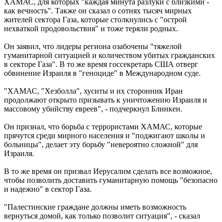
ХАМАС, для которых "каждая минута разлуки с близкими -
как вечность". Также он сказал о сотнях тысяч мирных
жителей сектора Газа, которые столкнулись с "острой
нехваткой продовольствия" и тоже теряли родных.
Он заявил, что лидеры региона озабочены "тяжелой
гуманитарной ситуацией и количеством убитых гражданских
в секторе Газа". В то же время госсекретарь США отверг
обвинение Израиля в "геноциде" в Международном суде.
"ХАМАС, "Хезболла", хуситы и их сторонник Иран
продолжают открыто призывать к уничтожению Израиля и
массовому убийству евреев", - подчеркнул Блинкен.
Он признал, что борьба с террористами ХАМАС, которые
прячутся среди мирного населения и "поджигают школы и
больницы", делает эту борьбу "невероятно сложной" для
Израиля.
В то же время он призвал Иерусалим сделать все возможное,
чтобы позволить доставить гуманитарную помощь "безопасно
и надежно" в сектор Газа.
"Палестинские граждане должны иметь возможность
вернуться домой, как только позволит ситуация", - сказал