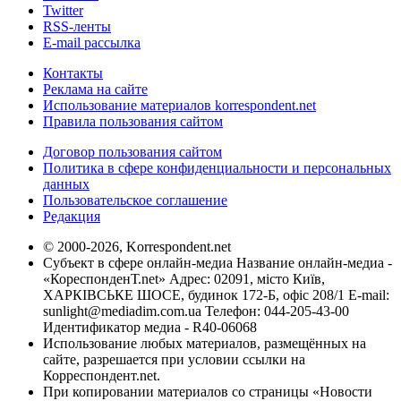
Twitter
RSS-ленты
E-mail рассылка
Контакты
Реклама на сайте
Использование материалов korrespondent.net
Правила пользования сайтом
Договор пользования сайтом
Политика в сфере конфиденциальности и персональных
данных
Пользовательское соглашение
Редакция
© 2000-2026, Korrespondent.net
Субъект в сфере онлайн-медиа Название онлайн-медиа -
«КореспонденТ.net» Адрес: 02091, місто Київ,
ХАРКІВСЬКЕ ШОСЕ, будинок 172-Б, офіс 208/1 E-mail:
sunlight@mediadim.com.ua
Телефон: 044-205-43-00
Идентификатор медиа - R40-06068
Использование любых материалов, размещённых на
сайте, разрешается при условии ссылки на
Корреспондент.net.
При копировании материалов со страницы «Новости