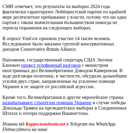
СМИ отмечает, что результаты на выборах 2024 года
фактически гарантируют Лейбористской партии по крайней
мере десятилетнее пребывание у власти, потому что ни одна
партия с таким значительным большинством никогда не
терпела поражения на следующих выборах.
В опросе YouGov приняли участие 14 тысяч человек.
Исследование было заказано группой консервативных
доноров Conservative Britain Alliance.
Напомним, государственный секретарь США Энтони
Блинкен
провел телефонный разговор
с министром
иностранных дел Великобритании Дэвидом Камероном. В
ходе разговора политики, в частности, обсудили дальнейшие
усилия двух стран, направленные на усиление помощи
Украине в ее защите от российской агрессии.
Кроме того, Великобритания и другие европейские страны
разрабатывают стратегию помощи Украине
в случае победы
Дональда Трампа на президентских выборах в Соединенных
Штатах и потери поддержки Вашингтона.
Новини від
Корреспондент.net
в Telegram та WhatsApp.
Підписуйтесь на наші