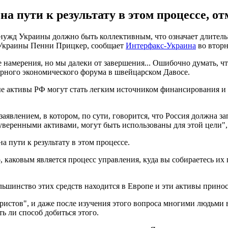
на пути к результату в этом процессе, 
нужд Украины должно быть коллективным, что означает длитель
Украины Пенни Прицкер, сообщает
Интерфакс-Украина
во вторн
намерения, но мы далеки от завершения... Ошибочно думать, что 
ирного экономического форума в швейцарском Давосе.
ные активы РФ могут стать легким источником финансирования 
заявлением, в котором, по сути, говорится, что Россия должна з
уверенными активами, могут быть использованы для этой цели", 
а пути к результату в этом процессе.
аковым является процесс управления, куда вы собираетесь их пот
шинство этих средств находится в Европе и эти активы принос
 юристов", и даже после изучения этого вопроса многими людьм
ть ли способ добиться этого.