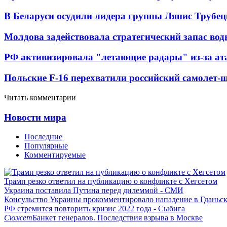
В Беларуси осудили лидера группы Ляпис Трубе
Молдова задействовала стратегический запас вод
РФ активизировала "летающие радары" из-за а
Польские F-16 перехватили российский самолет-
Читать комментарии
Новости мира
Последние
Популярные
Комментируемые
Трамп резко ответил на публикацию о конфликте с Хегсетом
Украина поставила Путина перед дилеммой - СМИ
Консульство Украины прокомментировало нападение в Гданьс
РФ стремится повторить кризис 2022 года - Сыбига
Сюжет
Банкет генералов. Последствия взрыва в Москве