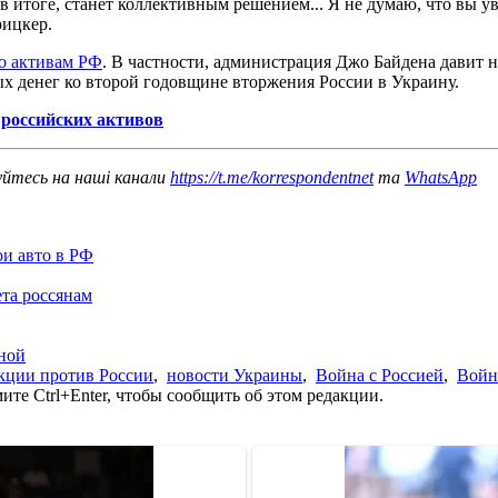
 в итоге, станет коллективным решением... Я не думаю, что вы у
рицкер.
о активам РФ
. В частности, администрация Джо Байдена давит
х денег ко второй годовщине вторжения России в Украину.
российских активов
уйтесь на наші канали
https://t.me/korrespondentnet
та
WhatsApp
ои авто в РФ
та россянам
ной
кции против России
,
новости Украины
,
Война с Россией
,
Войн
те Ctrl+Enter, чтобы сообщить об этом редакции.