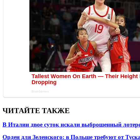
ЧИТАЙТЕ ТАКЖЕ
В Италии двое суток искали выброшенный лоте
Орден для Зеленского: в Польше требуют от Туск