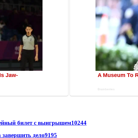
рейный билет с выигрышем
10244
а завершить дело
9195