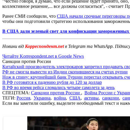
"Честно говоря, я думаю, что если решение будет принято, оно,
коллективное решение,... все должны согласиться", - считает П
Ранее СМИ сообщили, что
США начали срочные переговоры п
чтобы они подготовили стратегию использования замороженны
В США дали зеленый свет для конфискации замороженных 
Новини від
Корреспондент.net
в Telegram та WhatsApp. Підпис
Читайте Korrespondent.net в Google News
Санкции против России
Китайский производитель электрокаров запретил продавать св
РФ не смогла вывести из Индии скопившиеся на счетах рупии
Нож в спину: крупнейший банк Турции перестал открывать сче
В РФ готовятся к падению рубля до 120 за доллар
В РФ во время рейса сломались четыре самолета за день
СПЕЦТЕМА:
Санкции против России
,
Война России с Украи
ТЕГИ:
Россия
,
Украина
,
война
,
США
,
активы
,
санкции
,
сан
Если вы заметили ошибку, выделите необходимый текст и нажми