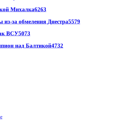
цкой Михалка
6263
ы из-за обмеления Днестра
5579
так ВСУ
5073
шпион над Балтикой
4732
ке