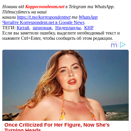
Новини від
Корреспондент.net
в Telegram та WhatsApp.
Підписуйтесь на наші
канали
https://t.me/korrespondentnet
та
WhatsApp
Читайте Korrespondent.net в Google News
ТЕГИ:
Китай
,
шпионаж
,
Нидерланды
,
КНР
Если вы заметили ошибку, выделите необходимый текст и
нажмите Ctrl+Enter, чтобы сообщить об этом редакции.