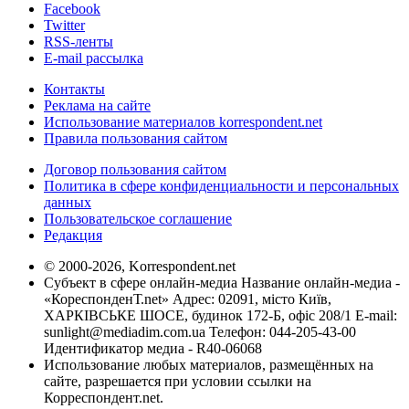
Facebook
Twitter
RSS-ленты
E-mail рассылка
Контакты
Реклама на сайте
Использование материалов korrespondent.net
Правила пользования сайтом
Договор пользования сайтом
Политика в сфере конфиденциальности и персональных
данных
Пользовательское соглашение
Редакция
© 2000-2026, Korrespondent.net
Субъект в сфере онлайн-медиа Название онлайн-медиа -
«КореспонденТ.net» Адрес: 02091, місто Київ,
ХАРКІВСЬКЕ ШОСЕ, будинок 172-Б, офіс 208/1 E-mail:
sunlight@mediadim.com.ua
Телефон: 044-205-43-00
Идентификатор медиа - R40-06068
Использование любых материалов, размещённых на
сайте, разрешается при условии ссылки на
Корреспондент.net.