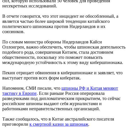
сил, которую использовали 50 человек для проведения
несекретных исследований.
В отчете говорится, что этот инцидент не обособленный, а
является частью более широкой тенденции китайского
политического шпионажа против Нидерландов и их
союзников.
По словам министра обороны Нидерландов Кайси
Оллонгрен, важно обеспечить, чтобы шпионская деятельность
подобного рода, совершенная Китаем, стала достоянием
общественности, поскольку это поможет повысить
международную устойчивость к этому виду кибершпионажа.
Пекин отрицает обвинения в кибершпионаже и заявляет, что
выступает против всех форм кибератак.
Напомним, СМИ писали, что
шпионы РФ и Китая меняют
тактику в Европе
. Если раньше Россия оперировала
разведчиками под дипломатическим прикрытием, то сейчас
российские шпионы выдают себя журналистами и
работниками неправительственных организаций.
Также сообщалось, что в Китае австралийского писателя
приговорили
к смертной казни за шпионаж
.