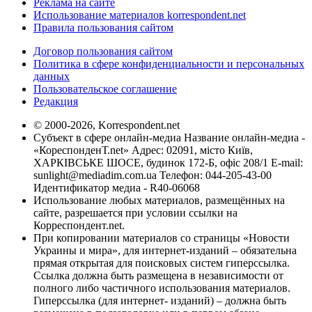
Реклама на сайте
Использование материалов korrespondent.net
Правила пользования сайтом
Договор пользования сайтом
Политика в сфере конфиденциальности и персональных
данных
Пользовательское соглашение
Редакция
© 2000-2026, Korrespondent.net
Субъект в сфере онлайн-медиа Название онлайн-медиа -
«КореспонденТ.net» Адрес: 02091, місто Київ,
ХАРКІВСЬКЕ ШОСЕ, будинок 172-Б, офіс 208/1 E-mail:
sunlight@mediadim.com.ua
Телефон: 044-205-43-00
Идентификатор медиа - R40-06068
Использование любых материалов, размещённых на
сайте, разрешается при условии ссылки на
Корреспондент.net.
При копировании материалов со страницы «Новости
Украины и мира», для интернет-изданий – обязательна
прямая открытая для поисковых систем гиперссылка.
Ссылка должна быть размещена в независимости от
полного либо частичного использования материалов.
Гиперссылка (для интернет- изданий) – должна быть