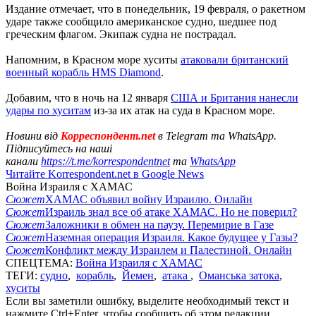
Издание отмечает, что в понедельник, 19 февраля, о ракетном
ударе также сообщило американское судно, шедшее под
греческим флагом. Экипаж судна не пострадал.
Напомним, в Красном море хуситы
атаковали британский
военный корабль HMS Diamond
.
Добавим, что в ночь на 12 января
США и Британия нанесли
удары по хуситам
из-за их атак на суда в Красном море.
Новини від
Корреспондент.net
в Telegram та WhatsApp.
Підписуйтесь на наші
канали
https://t.me/korrespondentnet
та
WhatsApp
Читайте Korrespondent.net в Google News
Война Израиля с ХАМАС
Сюжет
ХАМАС объявил войну Израилю. Онлайн
Сюжет
Израиль знал все об атаке ХАМАС. Но не поверил?
Сюжет
Заложники в обмен на паузу. Перемирие в Газе
Сюжет
Наземная операция Израиля. Какое будущее у Газы?
Сюжет
Конфликт между Израилем и Палестиной. Онлайн
СПЕЦТЕМА:
Война Израиля с ХАМАС
ТЕГИ:
судно
,
корабль
,
Йемен
,
атака
,
Оманськa затокa
,
хуситы
Если вы заметили ошибку, выделите необходимый текст и
нажмите Ctrl+Enter, чтобы сообщить об этом редакции.