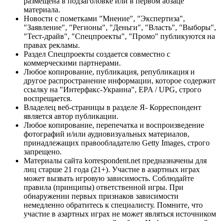
размещена в подзаголовке или в первом абзаце
материала.
Новости с пометками "Мнение", "Экспертиза",
"Заявление", "Регионы", "Деньги", "Власть", "Выборы",
"Тест-драйв", "Спецпроекты", "Промо" публикуются на
правах рекламы.
Раздел Спецпроекты создается совместно с
коммерческими партнерами.
Любое копирование, публикация, републикация и
другое распространение информации, которое содержит
ссылку на "Интерфакс-Украина", EPA / UPG, строго
воспрещается.
Владелец веб-страницы в разделе Я- Корреспондент
является автор публикации.
Любое копирование, перепечатка и воспроизведение
фотографий и/или аудиовизуальных материалов,
принадлежащих правообладателю Getty Images, строго
запрещено.
Материалы сайта korrespondent.net предназначены для
лиц старше 21 года (21+). Участие в азартных играх
может вызвать игровую зависимость. Соблюдайте
правила (принципы) ответственной игры. При
обнаружении первых признаков зависимости
немедленно обратитесь к специалисту. Помните, что
участие в азартных играх не может являться источником