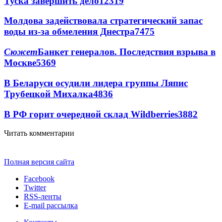
Туска завершить дело
12319
Молдова задействовала стратегический запас
воды из-за обмеления Днестра
7475
Сюжет
Банкет генералов. Последствия взрыва в
Москве
5369
В Беларуси осудили лидера группы Ляпис
Трубецкой Михалка
4836
В РФ горит очередной склад Wildberries
3882
Читать комментарии
Полная версия сайта
Facebook
Twitter
RSS-ленты
E-mail рассылка