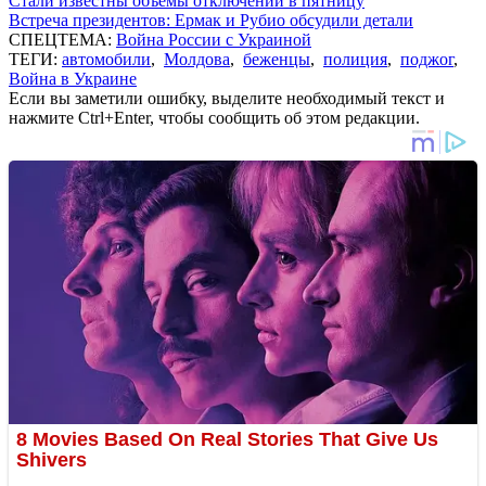
Стали известны объемы отключений в пятницу
Встреча президентов: Ермак и Рубио обсудили детали
СПЕЦТЕМА:
Война России с Украиной
ТЕГИ:
автомобили
,
Молдова
,
беженцы
,
полиция
,
поджог
,
Война в Украине
Если вы заметили ошибку, выделите необходимый текст и
нажмите Ctrl+Enter, чтобы сообщить об этом редакции.