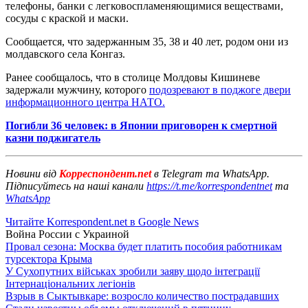
телефоны, банки с легковоспламеняющимися веществами,
сосуды с краской и маски.
Сообщается, что задержанным 35, 38 и 40 лет, родом они из
молдавского села Конгаз.
Ранее сообщалось, что в столице Молдовы Кишиневе
задержали мужчину, которого
подозревают в поджоге двери
информационного центра НАТО.
Погибли 36 человек: в Японии приговорен к смертной
казни поджигатель
Новини від
Корреспондент.net
в Telegram та WhatsApp.
Підписуйтесь на наші канали
https://t.me/korrespondentnet
та
WhatsApp
Читайте Korrespondent.net в Google News
Война России с Украиной
Провал сезона: Москва будет платить пособия работникам
турсектора Крыма
У Сухопутних військах зробили заяву щодо інтеграції
Інтернаціональних легіонів
Взрыв в Сыктывкаре: возросло количество пострадавших