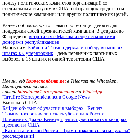
пользу политических комитетов (организаций со
специальным статусом в США, собирающих средства на
политические кампании) или других политических целей.
Ранее сообщалось, что Трамп срочно ищет деньги для
поддержки своей президентской кампании. 3 февраля во
Флориде он
встретился с Маском и еще несколькими
донорами республиканцев.
Напомним,
Байден и Трамп одержали победу во многих
штатах в Супервторник
- день первичных партийных
выборов в 15 штатах и одной территории США.
Новини від
Корреспондент.net
в Telegram та WhatsApp.
Підписуйтесь на наші
канали
https://t.me/korrespondentnet
та
WhatsApp
Читайте Korrespondent.net в Google News
Выборы в США
Байден объявит об участии в выборах - Reuters
Трампу посоветовали искать убежища в России
Племянник Джона Кеннеди решил участвовать в выборах
президента США
"Как в сталинской России": Трамп пожаловался на "ужасы"
расследований