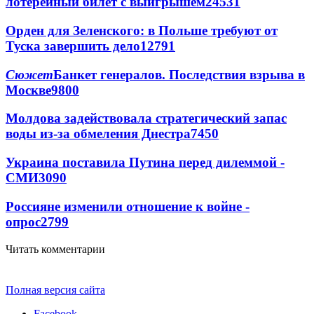
лотерейный билет с выигрышем
24531
Орден для Зеленского: в Польше требуют от
Туска завершить дело
12791
Сюжет
Банкет генералов. Последствия взрыва в
Москве
9800
Молдова задействовала стратегический запас
воды из-за обмеления Днестра
7450
Украина поставила Путина перед дилеммой -
СМИ
3090
Россияне изменили отношение к войне -
опрос
2799
Читать комментарии
Полная версия сайта
Facebook