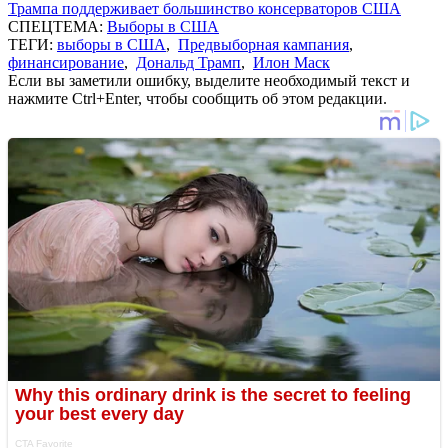
Трампа поддерживает большинство консерваторов США
СПЕЦТЕМА:
Выборы в США
ТЕГИ:
выборы в США
,
Предвыборная кампания
,
финансирование
,
Дональд Трамп
,
Илон Маск
Если вы заметили ошибку, выделите необходимый текст и
нажмите Ctrl+Enter, чтобы сообщить об этом редакции.