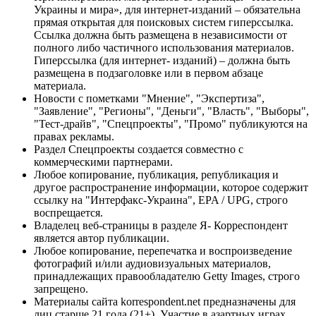
Украины и мира», для интернет-изданий – обязательна
прямая открытая для поисковых систем гиперссылка.
Ссылка должна быть размещена в независимости от
полного либо частичного использования материалов.
Гиперссылка (для интернет- изданий) – должна быть
размещена в подзаголовке или в первом абзаце
материала.
Новости с пометками "Мнение", "Экспертиза",
"Заявление", "Регионы", "Деньги", "Власть", "Выборы",
"Тест-драйв", "Спецпроекты", "Промо" публикуются на
правах рекламы.
Раздел Спецпроекты создается совместно с
коммерческими партнерами.
Любое копирование, публикация, републикация и
другое распространение информации, которое содержит
ссылку на "Интерфакс-Украина", EPA / UPG, строго
воспрещается.
Владелец веб-страницы в разделе Я- Корреспондент
является автор публикации.
Любое копирование, перепечатка и воспроизведение
фотографий и/или аудиовизуальных материалов,
принадлежащих правообладателю Getty Images, строго
запрещено.
Материалы сайта korrespondent.net предназначены для
лиц старше 21 года (21+). Участие в азартных играх