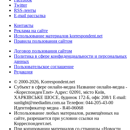
Twitter
RSS-ленты
E-mail рассылка
Контакты
Реклама на сайте
Использование материалов korrespondent.net
Правила пользования сайтом
Договор пользования сайтом
Политика в сфере конфиденциальности и персональных
данных
Пользовательское соглашение
Редакция
© 2000-2026, Korrespondent.net
Субъект в сфере онлайн-медиа Название онлайн-медиа -
«КореспонденТ.net» Адрес: 02091, місто Київ,
ХАРКІВСЬКЕ ШОСЕ, будинок 172-Б, офіс 208/1 E-mail:
sunlight@mediadim.com.ua
Телефон: 044-205-43-00
Идентификатор медиа - R40-06068
Использование любых материалов, размещённых на
сайте, разрешается при условии ссылки на
Корреспондент.net.
При копировании материалов со страницы «Новости