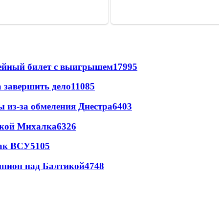
рейный билет с выигрышем
17995
а завершить дело
11085
ы из-за обмеления Днестра
6403
цкой Михалка
6326
так ВСУ
5105
шпион над Балтикой
4748