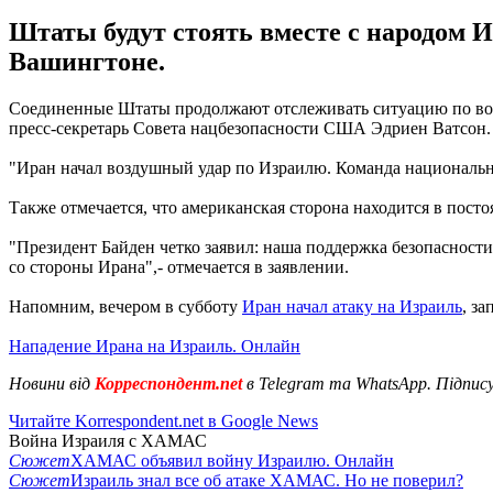
Штаты будут стоять вместе с народом И
Вашингтоне.
Соединенные Штаты продолжают отслеживать ситуацию по воз
пресс-секретарь Совета нацбезопасности США Эдриен Ватсон.
"Иран начал воздушный удар по Израилю. Команда национально
Также отмечается, что американская сторона находится в пос
"Президент Байден четко заявил: наша поддержка безопасности
со стороны Ирана",- отмечается в заявлении.
Напомним, вечером в субботу
Иран начал атаку на Израиль
, з
Нападение Ирана на Израиль. Онлайн
Новини від
Корреспондент.net
в Telegram та WhatsApp. Підпис
Читайте Korrespondent.net в Google News
Война Израиля с ХАМАС
Сюжет
ХАМАС объявил войну Израилю. Онлайн
Сюжет
Израиль знал все об атаке ХАМАС. Но не поверил?