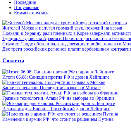
Последние
Популярные
Комментируемые
Жителей Москвы напугал громкий звук, похожий на взрыв
Поехали в Украину ради пленных: в Корее задержали активист
Турция, Саудовская Аравия и Пакистан договорятся о безопасн
Стыдно: Санду объяснила, как делегация талибов попала в Мо
Две трети российских регионов платят вербовщикам контракт
Сюжеты
Итоги 06.08: Санкции против РФ и дрон в Лейпциге
Банкет генералов. Последствия взрыва в Москве
Грязные технологии. Атаки РФ на выборы во Франции
Эскалация для Европы. Российский дрон в Лейпциге
Изменения в армии РФ: что стоит за решением Путина