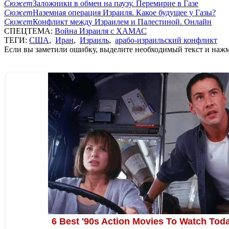
Сюжет
Заложники в обмен на паузу. Перемирие в Газе
Сюжет
Наземная операция Израиля. Какое будущее у Газы?
Сюжет
Конфликт между Израилем и Палестиной. Онлайн
СПЕЦТЕМА:
Война Израиля с ХАМАС
ТЕГИ:
США
,
Иран
,
Израиль
,
арабо-израильский конфликт
Если вы заметили ошибку, выделите необходимый текст и нажми