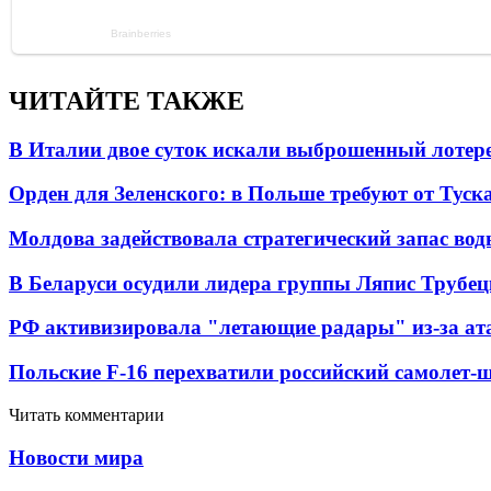
ЧИТАЙТЕ ТАКЖЕ
В Италии двое суток искали выброшенный лоте
Орден для Зеленского: в Польше требуют от Туск
Молдова задействовала стратегический запас вод
В Беларуси осудили лидера группы Ляпис Трубе
РФ активизировала "летающие радары" из-за а
Польские F-16 перехватили российский самолет-
Читать комментарии
Новости мира