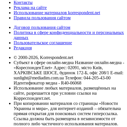
Контакты
Реклама на сайте
Использование материалов korrespondent.net
Правила пользования сайтом
Договор пользования сайтом
Политика в сфере конфиденциальности и персональных
данных
Пользовательское соглашение
Редакция
© 2000-2026, Korrespondent.net
Субъект в сфере онлайн-медиа Название онлайн-медиа -
«КореспонденТ.net» Адрес: 02091, місто Київ,
ХАРКІВСЬКЕ ШОСЕ, будинок 172-Б, офіс 208/1 E-mail:
sunlight@mediadim.com.ua
Телефон: 044-205-43-00
Идентификатор медиа - R40-06068
Использование любых материалов, размещённых на
сайте, разрешается при условии ссылки на
Корреспондент.net.
При копировании материалов со страницы «Новости
Украины и мира», для интернет-изданий – обязательна
прямая открытая для поисковых систем гиперссылка.
Ссылка должна быть размещена в независимости от
полного либо частичного использования материалов.