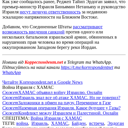
Как уже сообщалось ранее, Реджеп Тайип Эрдоган заявил, что
премьер-министр Израиля Биньямин Нетаньяху и руководство
Израиля
несут личную ответственность
за недавнюю
эскалацию напряженности на Ближнем Востоке.
Добавим, что Соединенные Штаты
рассматривают
возможность введения санкций
против одного или
нескольких батальонов израильской армии, обвиненных в
нарушениях прав человека во время операций на
оккупированном Западном берегу реки Иордан.
Новини від
Корреспондент.net
в Telegram та WhatsApp.
Підписуйтесь на наші канали
https://t.me/korrespondentnet
та
WhatsApp
Читайте Korrespondent.net в Google News
Война Израиля с ХАМАС
Сюжет
ХАМАС объявил войну Израилю. Онлайн
Сюжет
Израиль знал все об атаке ХАМАС. Но не поверил?
Сюжет
Заложники в обмен на паузу. Перемирие в Газе
Сюжет
Наземная операция Израиля. Какое будущее у Газы?
Сюжет
Конфликт между Израилем и Палестиной. Онлайн
СПЕЦТЕМА:
Война Израиля с ХАМАС
ТЕГИ:
война
,
Израиль
,
ХАМАС
,
Байден
,
встреча
,
Эрдоган