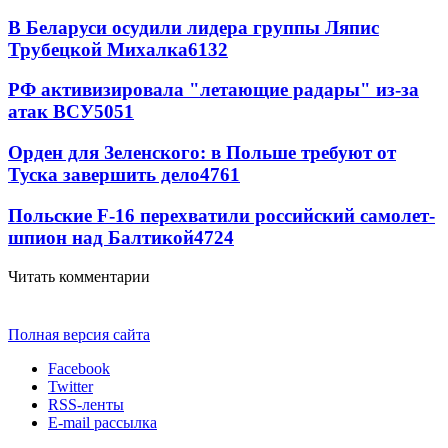
В Беларуси осудили лидера группы Ляпис
Трубецкой Михалка
6132
РФ активизировала "летающие радары" из-за
атак ВСУ
5051
Орден для Зеленского: в Польше требуют от
Туска завершить дело
4761
Польские F-16 перехватили российский самолет-
шпион над Балтикой
4724
Читать комментарии
Полная версия сайта
Facebook
Twitter
RSS-ленты
E-mail рассылка