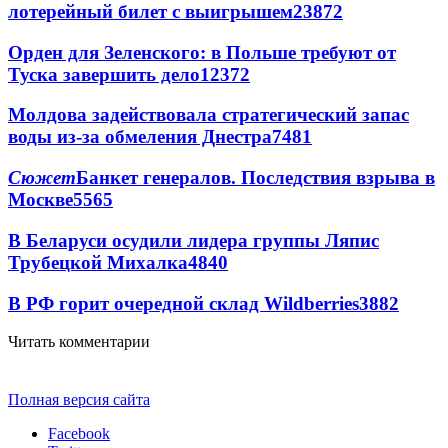
лотерейный билет с выигрышем
23872
Орден для Зеленского: в Польше требуют от
Туска завершить дело
12372
Молдова задействовала стратегический запас
воды из-за обмеления Днестра
7481
Сюжет
Банкет генералов. Последствия взрыва в
Москве
5565
В Беларуси осудили лидера группы Ляпис
Трубецкой Михалка
4840
В РФ горит очередной склад Wildberries
3882
Читать комментарии
Полная версия сайта
Facebook