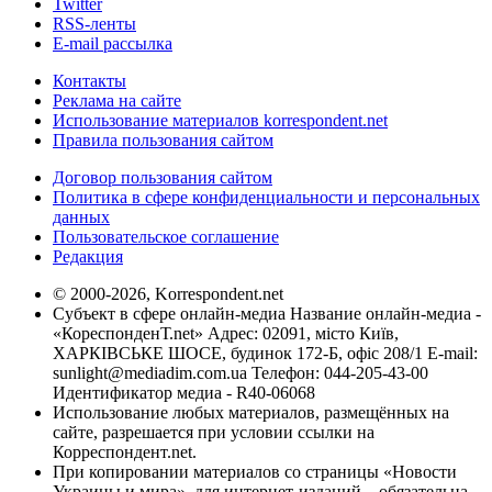
Twitter
RSS-ленты
E-mail рассылка
Контакты
Реклама на сайте
Использование материалов korrespondent.net
Правила пользования сайтом
Договор пользования сайтом
Политика в сфере конфиденциальности и персональных
данных
Пользовательское соглашение
Редакция
© 2000-2026, Korrespondent.net
Субъект в сфере онлайн-медиа Название онлайн-медиа -
«КореспонденТ.net» Адрес: 02091, місто Київ,
ХАРКІВСЬКЕ ШОСЕ, будинок 172-Б, офіс 208/1 E-mail:
sunlight@mediadim.com.ua
Телефон: 044-205-43-00
Идентификатор медиа - R40-06068
Использование любых материалов, размещённых на
сайте, разрешается при условии ссылки на
Корреспондент.net.
При копировании материалов со страницы «Новости
Украины и мира», для интернет-изданий – обязательна