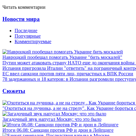
Читать комментарии
Новости мира
Последние
Популярные
Комментируемые
Навроцкий пообещал помогать Украине "бить москалей"
Путин может атаковать страну НАТО еще до окончания войны
Испания пригрозила Италии "ответить" на пограничный контр
ЕС ввел санкции против пяти лиц, причастных к ВПК России
78 задержанных и 18 катеров: в Испании разгромили преступн
Сюжеты
"Охотиться на лучника, а не на стрелу". Как Украине бороться 
Загадочный звук напугал Москву: что это было
Итоги 06.08: Санкции против РФ и дрон в Лейпциге