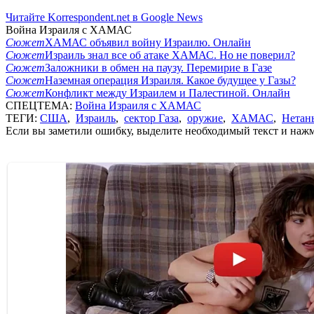
Читайте Korrespondent.net в Google News
Война Израиля с ХАМАС
Сюжет
ХАМАС объявил войну Израилю. Онлайн
Сюжет
Израиль знал все об атаке ХАМАС. Но не поверил?
Сюжет
Заложники в обмен на паузу. Перемирие в Газе
Сюжет
Наземная операция Израиля. Какое будущее у Газы?
Сюжет
Конфликт между Израилем и Палестиной. Онлайн
СПЕЦТЕМА:
Война Израиля с ХАМАС
ТЕГИ:
США
,
Израиль
,
сектор Газа
,
оружие
,
ХАМАС
,
Нетан
Если вы заметили ошибку, выделите необходимый текст и нажми