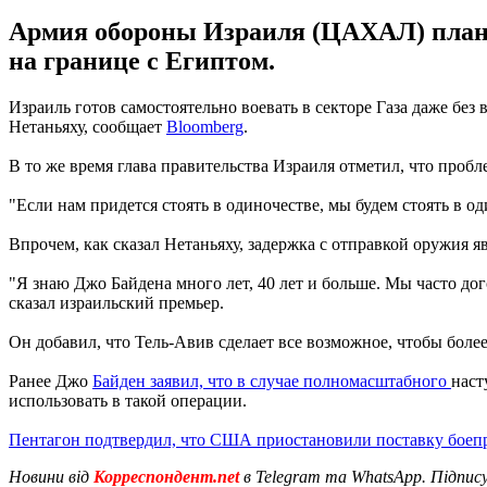
Армия обороны Израиля (ЦАХАЛ) плани
на границе с Египтом.
Израиль готов самостоятельно воевать в секторе Газа даже бе
Нетаньяху, сообщает
Bloomberg
.
В то же время глава правительства Израиля отметил, что про
"Если нам придется стоять в одиночестве, мы будем стоять в оди
Впрочем, как сказал Нетаньяху, задержка с отправкой оружия 
"Я знаю Джо Байдена много лет, 40 лет и больше. Мы часто дог
сказал израильский премьер.
Он добавил, что Тель-Авив сделает все возможное, чтобы бол
Ранее Джо
Байден заявил, что в случае полномасштабного
наст
использовать в такой операции.
Пентагон подтвердил, что США приостановили поставку бое
Новини від
Корреспондент.net
в Telegram та WhatsApp. Підпис