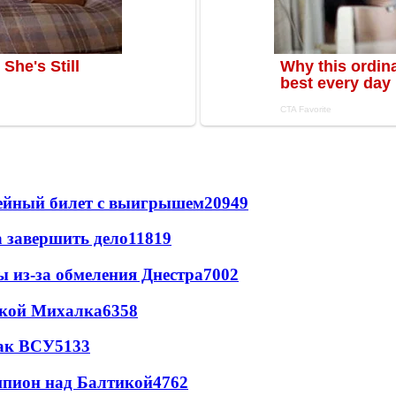
рейный билет с выигрышем
20949
а завершить дело
11819
ы из-за обмеления Днестра
7002
цкой Михалка
6358
так ВСУ
5133
шпион над Балтикой
4762