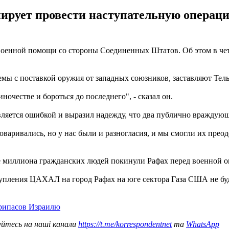
рует провести наступательную операцию
з военной помощи со стороны Соединенных Штатов. Об этом в чет
блемы с поставкой оружия от западных союзников, заставляют Т
ночестве и бороться до последнего", - сказал он.
является ошибкой и выразил надежду, что два публично враждую
оваривались, но у нас были и разногласия, и мы смогли их преод
ее миллиона гражданских людей покинули Рафах перед военной о
упления ЦАХАЛ на город Рафах на юге сектора Газа США не буд
припасов Израилю
уйтесь на наші канали
https://t.me/korrespondentnet
та
WhatsApp