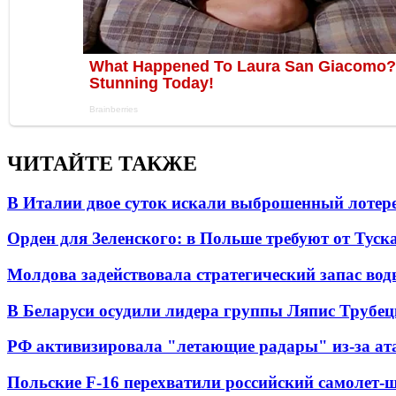
ЧИТАЙТЕ ТАКЖЕ
В Италии двое суток искали выброшенный лоте
Орден для Зеленского: в Польше требуют от Туск
Молдова задействовала стратегический запас вод
В Беларуси осудили лидера группы Ляпис Трубе
РФ активизировала "летающие радары" из-за а
Польские F-16 перехватили российский самолет-