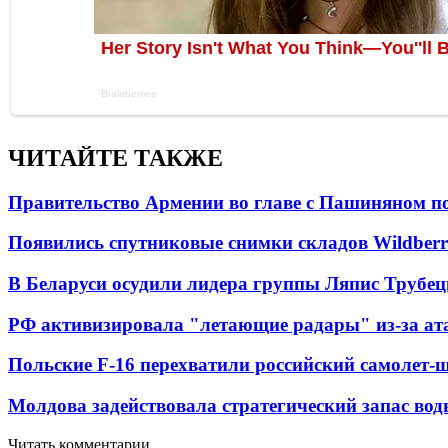
ЧИТАЙТЕ ТАКЖЕ
Правительство Армении во главе с Пашиняном по
Появились спутниковые снимки складов Wildberr
В Беларуси осудили лидера группы Ляпис Трубе
РФ активизировала "летающие радары" из-за а
Польские F-16 перехватили российский самолет-
Молдова задействовала стратегический запас вод
Читать комментарии