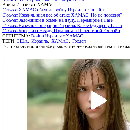
Война Израиля с ХАМАС
Сюжет
ХАМАС объявил войну Израилю. Онлайн
Сюжет
Израиль знал все об атаке ХАМАС. Но не поверил?
Сюжет
Заложники в обмен на паузу. Перемирие в Газе
Сюжет
Наземная операция Израиля. Какое будущее у Газы?
Сюжет
Конфликт между Израилем и Палестиной. Онлайн
СПЕЦТЕМА:
Война Израиля с ХАМАС
ТЕГИ:
США
,
Израиль
,
ХАМАС
,
Госдеп
Если вы заметили ошибку, выделите необходимый текст и нажми