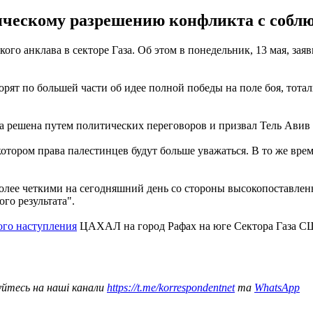
ическому разрешению конфликта с соблю
о анклава в секторе Газа. Об этом в понедельник, 13 мая, зая
ят по большей части об идее полной победы на поле боя, тоталь
а решена путем политических переговоров и призвал Тель Авив
тором права палестинцев будут больше уважаться. В то же время 
олее четкими на сегодняшний день со стороны высокопоставлен
го результата".
ого наступления
ЦАХАЛ на город Рафах на юге Сектора Газа США
уйтесь на наші канали
https://t.me/korrespondentnet
та
WhatsApp