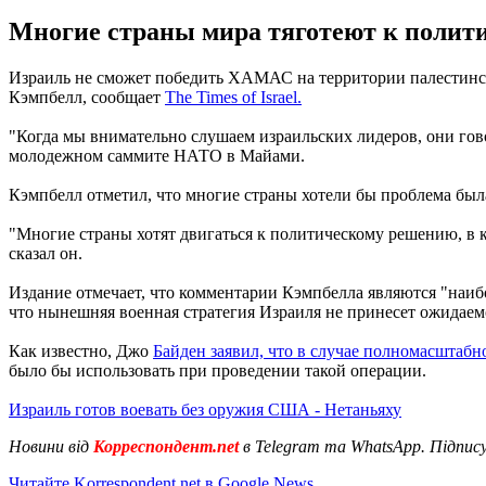
Многие страны мира тяготеют к полит
Израиль не сможет победить ХАМАС на территории палестинског
Кэмпбелл, сообщает
The Times of Israel.
"Когда мы внимательно слушаем израильских лидеров, они говор
молодежном саммите НАТО в Майами.
Кэмпбелл отметил, что многие страны хотели бы проблема был
"Многие страны хотят двигаться к политическому решению, в ко
сказал он.
Издание отмечает, что комментарии Кэмпбелла являются "наиб
что нынешняя военная стратегия Израиля не принесет ожидаемо
Как известно, Джо
Байден заявил, что в случае полномасштабн
было бы использовать при проведении такой операции.
Израиль готов воевать без оружия США - Нетаньяху
Новини від
Корреспондент.net
в Telegram та WhatsApp. Підпис
Читайте Korrespondent.net в Google News