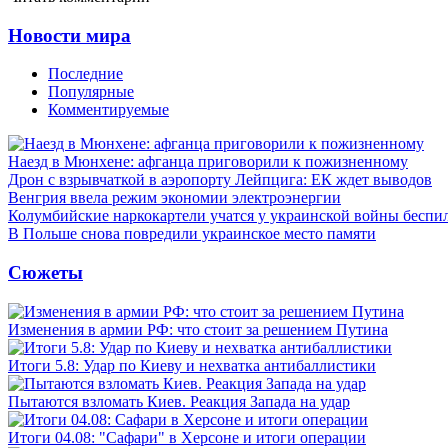
Новости мира
Последние
Популярные
Комментируемые
Наезд в Мюнхене: афганца приговорили к пожизненному
Дрон с взрывчаткой в аэропорту Лейпцига: ЕК ждет выводов
Венгрия ввела режим экономии электроэнергии
Колумбийские наркокартели учатся у украинской войны бесп
В Польше снова повредили украинское место памяти
Сюжеты
Изменения в армии РФ: что стоит за решением Путина
Итоги 5.8: Удар по Киеву и нехватка антибаллистики
Пытаются взломать Киев. Реакция Запада на удар
Итоги 04.08: "Сафари" в Херсоне и итоги операции