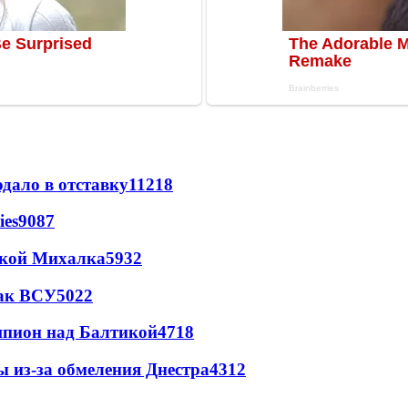
дало в отставку
11218
ies
9087
цкой Михалка
5932
так ВСУ
5022
шпион над Балтикой
4718
ы из-за обмеления Днестра
4312