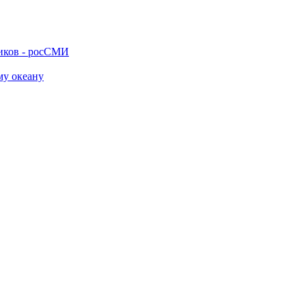
ников - росСМИ
му океану