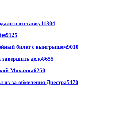
дало в отставку
11304
ies
9125
рейный билет с выигрышем
9010
а завершить дело
8655
цкой Михалка
6250
ы из-за обмеления Днестра
5470