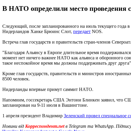
В НАТО определили место проведения с
Следующий, после запланированного на июль текущего года в
Нидерландов Ханке Брюинс Слот,
передает
NOS.
Встреча глав государств и правительств стран-членов Североат
"Благодаря Альянсу в Европе длительное время поддерживался
момент нет ничего важнее НАТО как альянса и оборонного союз
такое неспокойное время мы должны поддерживать друг друга",
Кроме глав государств, правительств и министров иностранны
8500 человек.
Нидерланды впервые примут саммит НАТО.
Напомним, госсекретарь США Энтони Блинкен заявил, что 
запланирован на 9-11 июля в Вашингтоне.
1 апреля президент Владимир
Зеленский провел специальное 
Новини від
Корреспондент.net
в Telegram та WhatsApp. Підпис