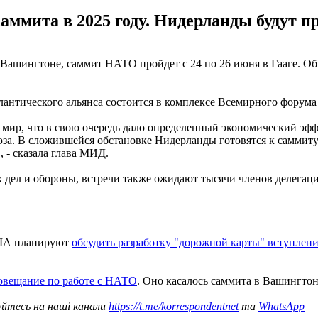
аммита в 2025 году. Нидерланды будут п
 Вашингтоне, саммит НАТО пройдет с 24 по 26 июня в Гааге. О
лантического альянса состоится в комплексе Всемирного форума 
 мир, что в свою очередь дало определенный экономический эф
а. В сложившейся обстановке Нидерланды готовятся к саммиту Н
 - сказала глава МИД.
х дел и обороны, встречи также ожидают тысячи членов делегац
США планируют
обсудить разработку "дорожной карты" вступле
совещание по работе с НАТО
. Оно касалось саммита в Вашингтон
уйтесь на наші канали
https://t.me/korrespondentnet
та
WhatsApp