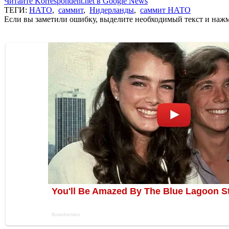
Читайте Korrespondent.net в Google News
ТЕГИ:
НАТО
,
саммит
,
Нидерланды
,
саммит НАТО
Если вы заметили ошибку, выделите необходимый текст и нажми