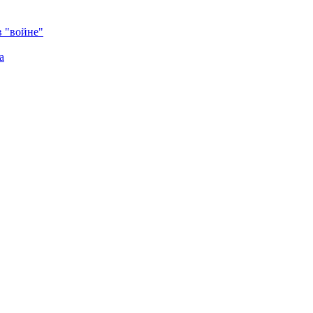
в "войне"
а