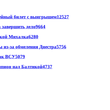
рейный билет с выигрышем
12527
а завершить дело
9664
цкой Михалка
6280
ы из-за обмеления Днестра
5756
так ВСУ
5079
шпион над Балтикой
4737