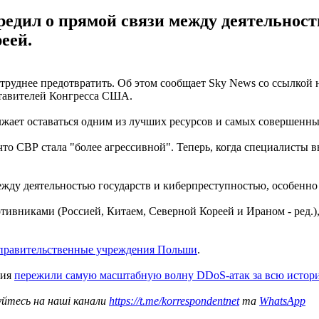
редил о прямой связи между деятельност
еей.
 труднее предотвратить. Об этом сообщает Sky News со ссылкой
ставителей Конгресса США.
ает оставаться одним из лучших ресурсов и самых совершенных
 что СВР стала "более агрессивной". Теперь, когда специалисты 
между деятельностью государств и киберпреступностью, особенн
ивниками (Россией, Китаем, Северной Кореей и Ираном - ред.), 
 правительственные учреждения Польши
.
ния
пережили самую масштабную волну DDoS-атак за всю истор
уйтесь на наші канали
https://t.me/korrespondentnet
та
WhatsApp