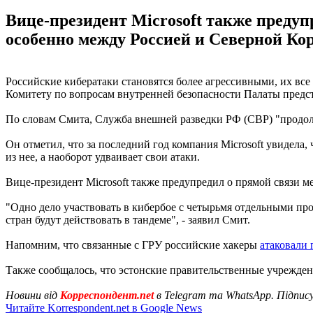
Вице-президент Microsoft также предуп
особенно между Россией и Северной Кор
Российские кибератаки становятся более агрессивными, их все
Комитету по вопросам внутренней безопасности Палаты пред
По словам Смита, Служба внешней разведки РФ (СВР) "продолж
Он отметил, что за последний год компания Microsoft увидела,
из нее, а наоборот удваивает свои атаки.
Вице-президент Microsoft также предупредил о прямой связи 
"Одно дело участвовать в кибербое с четырьмя отдельными прот
стран будут действовать в тандеме", - заявил Смит.
Напомним, что связанные с ГРУ российские хакеры
атаковали
Также сообщалось, что эстонские правительственные учрежде
Новини від
Корреспондент.net
в Telegram та WhatsApp. Підпис
Читайте Korrespondent.net в Google News