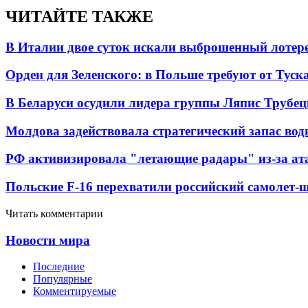
ЧИТАЙТЕ ТАКЖЕ
В Италии двое суток искали выброшенный лоте
Орден для Зеленского: в Польше требуют от Туск
В Беларуси осудили лидера группы Ляпис Трубе
Молдова задействовала стратегический запас вод
РФ активизировала "летающие радары" из-за а
Польские F-16 перехватили российский самолет-
Читать комментарии
Новости мира
Последние
Популярные
Комментируемые