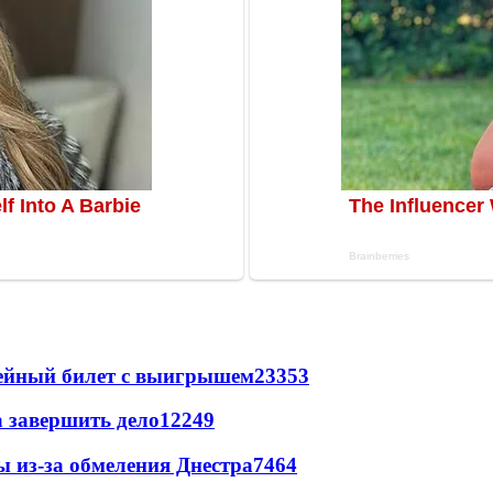
рейный билет с выигрышем
23353
а завершить дело
12249
ы из-за обмеления Днестра
7464