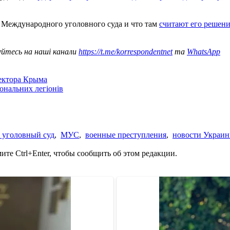
 Международного уголовного суда и что там
считают его решен
уйтесь на наші канали
https://t.me/korrespondentnet
та
WhatsApp
сектора Крыма
іональних легіонів
уголовный суд
,
МУС
,
военные преступления
,
новости Украи
те Ctrl+Enter, чтобы сообщить об этом редакции.