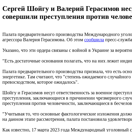
Сергей Шойгу и Валерий Герасимов несу
совершили преступления против челове
Палата предварительного производства Международного уголо
агрессора Валерия Герасимова. Об этом
сообщила
пресс-служба
Указано, что эти ордера связаны с войной в Украине за вероят
"Есть достаточные основания полагать, что на них лежит инди
Палата предварительного производства признала, что есть осн
энергетике. Там считают, что "степень ожидаемого случайного
превосходством, которое ожидалось".
Шойгу и Герасимов несут ответственность за военное преступле
преступления, заключающиеся в причинении чрезмерного случай
преступления против человечности, заключающиеся в бесчелове
"Учитывая то, что основные фактологические изложения дол
на данном этапе рассмотрения, палата постановила удовлетвор
Как известно, 17 марта 2023 года Международный уголовный 