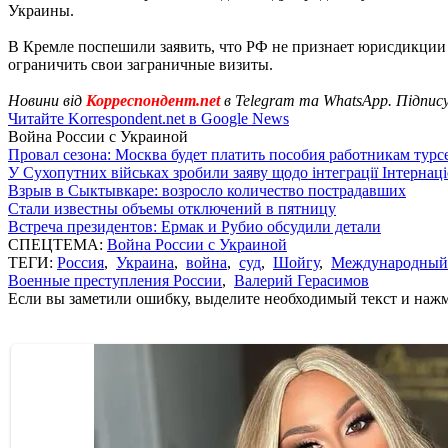
Украины.
В Кремле поспешили заявить, что РФ не признает юрисдикции
ограничить свои заграничные визиты.
Новини від
Корреспондент.net
в Telegram та WhatsApp. Підпис
Читайте Korrespondent.net в Google News
Война России с Украиной
Провал сезона: Москва будет платить пособия работникам тур
У Сухопутних військах зробили заяву щодо інтеграції Інтернац
Взрыв в Сыктывкаре: возросло количество пострадавших
Стали известны объемы отключений в пятницу
Встреча президентов: Ермак и Рубио обсудили детали
СПЕЦТЕМА:
Война России с Украиной
ТЕГИ:
Россия
,
Украина
,
война
,
суд
,
Шойгу
,
Международный 
Военные преступления России
,
Валерий Герасимов
Если вы заметили ошибку, выделите необходимый текст и нажми