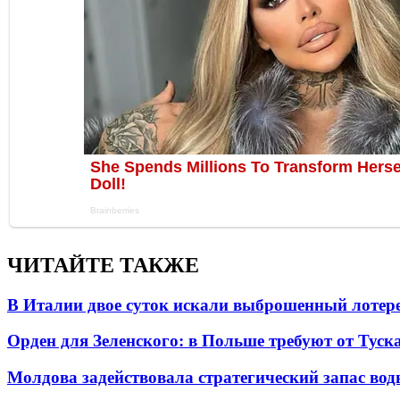
ЧИТАЙТЕ ТАКЖЕ
В Италии двое суток искали выброшенный лоте
Орден для Зеленского: в Польше требуют от Туск
Молдова задействовала стратегический запас вод