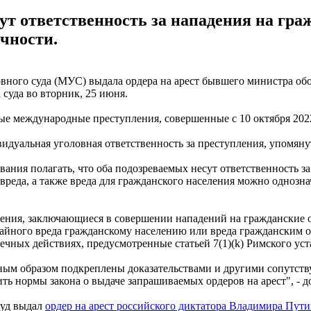
т ответственность за нападения на гра
чности.
вного суда (МУС) выдала ордера на арест бывшего министра об
 суда во вторник, 25 июня.
ные международные преступления, совершенные с 10 октября 2022
видуальная уголовная ответственность за преступления, упомяну
ования полагать, что оба подозреваемых несут ответственность 
 вреда, а также вреда для гражданского населения можно однозн
ния, заключающиеся в совершении нападений на гражданские объе
ного вреда гражданскому населению или вреда гражданским объек
чных действиях, предусмотренные статьей 7(1)(k) Римского уст
жным образом подкреплены доказательствами и другими сопутс
ить нормы закона о выдаче запрашиваемых ордеров на арест", - 
суд выдал
ордер на арест российского диктатора Владимира Пути