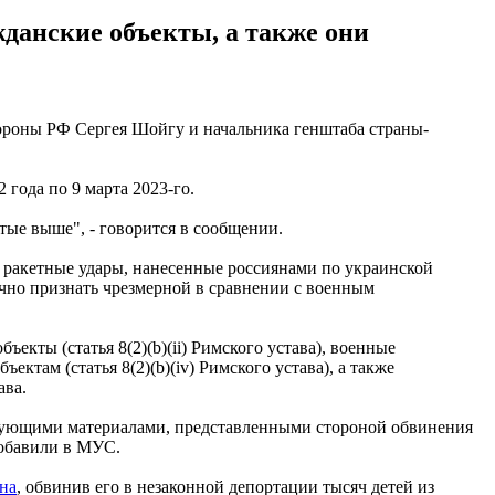
жданские объекты, а также они
ороны РФ Сергея Шойгу и начальника генштаба страны-
 года по 9 марта 2023-го.
тые выше", - говорится в сообщении.
за ракетные удары, нанесенные россиянами по украинской
ачно признать чрезмерной в сравнении с военным
кты (статья 8(2)(b)(ii) Римского устава), военные
там (статья 8(2)(b)(iv) Римского устава), а также
ава.
твующими материалами, представленными стороной обвинения
добавили в МУС.
на
, обвинив его в незаконной депортации тысяч детей из