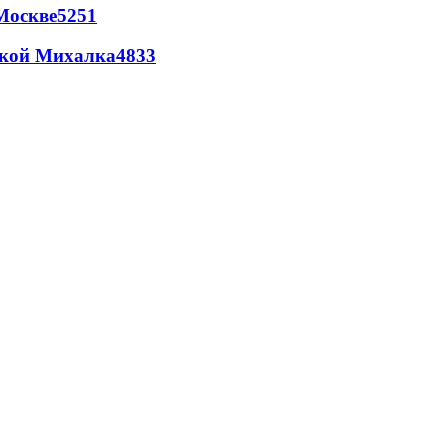
Москве
5251
цкой Михалка
4833