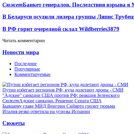
Сюжет
Банкет генералов. Последствия взрыва в 
В Беларуси осудили лидера группы Ляпис Трубе
В РФ горит очередной склад Wildberries
3879
Читать комментарии
Новости мира
Последние
Популярные
Комментируемые
Путин избегает регионов РФ, куда долетают дроны - СМИ
"Адские" санкции США против РФ: реакция Зеленского
Сюжет
Адские санкции. Решение Сената США
Бывшему главе МИД Венгрии Сийярто грозит тюрьма
Италия резко ответила на угрозы Испании
Сюжеты