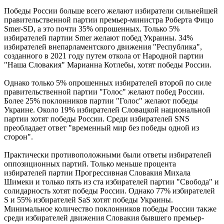
Победы России больше всего желают избиратели сильнейшей
правительственной партии премьер-министра Роберта Фицо
Smer-SD, а это почти 35% опрошенных. Только 5%
избирателей партии Smer желают побед Украины. 34%
избирателей внепарламентского движения "Республика",
созданного в 2021 году путем откола от Народной партии
"Наша Словакия" Марианна Котлебы, хотят победы России.
Однако только 5% опрошенных избирателей второй по силе
правительственной партии "Голос" желают побед России.
Более 25% поклонников партии "Голос" желают победы
Украине. Около 19% избирателей Словацкой национальной
партии хотят победы России. Среди избирателей SNS
преобладает ответ "временный мир без победы одной из
сторон".
Практически противоположными были ответы избирателей
оппозиционных партий. Только меньше процента
избирателей партии Прогрессивная Словакия Михала
Шимеки и только пять из ста избирателей партии "Свобода" и
солидарность хотят победы России. Однако 77% избирателей
S и 55% избирателей SaS хотят победы Украины.
Минимальное количество поклонников победы России также
среди избирателей движения Словакия бывшего премьер-