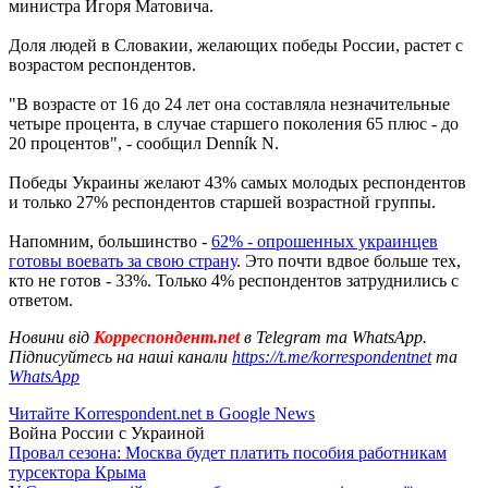
министра Игоря Матовича.
Доля людей в Словакии, желающих победы России, растет с
возрастом респондентов.
"В возрасте от 16 до 24 лет она составляла незначительные
четыре процента, в случае старшего поколения 65 плюс - до
20 процентов", - сообщил Denník N.
Победы Украины желают 43% самых молодых респондентов
и только 27% респондентов старшей возрастной группы.
Напомним, большинство -
62% - опрошенных украинцев
готовы воевать за свою страну
. Это почти вдвое больше тех,
кто не готов - 33%. Только 4% респондентов затруднились с
ответом.
Новини від
Корреспондент.net
в Telegram та WhatsApp.
Підписуйтесь на наші канали
https://t.me/korrespondentnet
та
WhatsApp
Читайте Korrespondent.net в Google News
Война России с Украиной
Провал сезона: Москва будет платить пособия работникам
турсектора Крыма