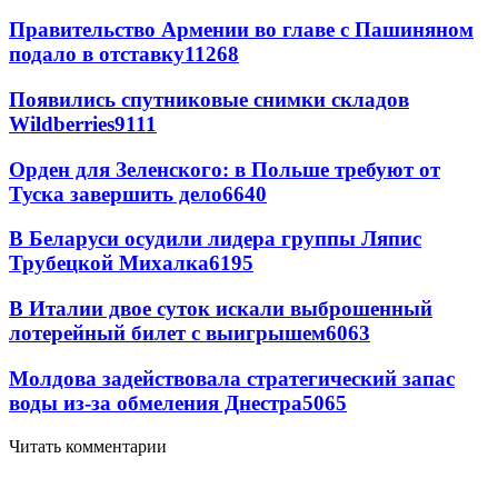
Правительство Армении во главе с Пашиняном
подало в отставку
11268
Появились спутниковые снимки складов
Wildberries
9111
Орден для Зеленского: в Польше требуют от
Туска завершить дело
6640
В Беларуси осудили лидера группы Ляпис
Трубецкой Михалка
6195
В Италии двое суток искали выброшенный
лотерейный билет с выигрышем
6063
Молдова задействовала стратегический запас
воды из-за обмеления Днестра
5065
Читать комментарии