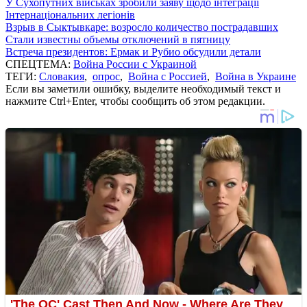
У Сухопутних військах зробили заяву щодо інтеграції
Інтернаціональних легіонів
Взрыв в Сыктывкаре: возросло количество пострадавших
Стали известны объемы отключений в пятницу
Встреча президентов: Ермак и Рубио обсудили детали
СПЕЦТЕМА:
Война России с Украиной
ТЕГИ:
Словакия
,
опрос
,
Война с Россией
,
Война в Украине
Если вы заметили ошибку, выделите необходимый текст и
нажмите Ctrl+Enter, чтобы сообщить об этом редакции.