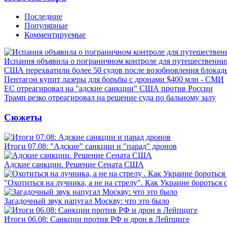
Последние
Популярные
Комментируемые
Испания объявила о пограничном контроле для путешественни
США перехватили более 50 судов после возобновления блокад
Пентагон купит лазеры для борьбы с дронами $400 млн - СМИ
ЕС отреагировал на "адские санкции" США против России
Трамп резко отреагировал на решение суда по бальному залу
Сюжеты
Итоги 07.08: "Адские" санкции и "парад" дронов
Адские санкции. Решение Сената США
"Охотиться на лучника, а не на стрелу". Как Украине бороться 
Загадочный звук напугал Москву: что это было
Итоги 06.08: Санкции против РФ и дрон в Лейпциге