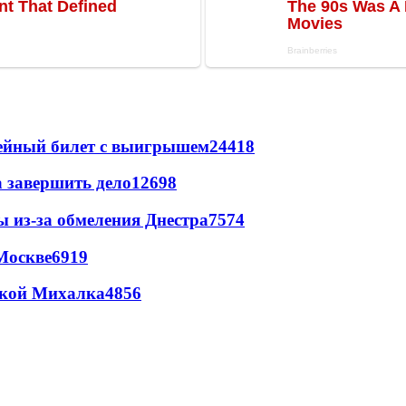
рейный билет с выигрышем
24418
а завершить дело
12698
ы из-за обмеления Днестра
7574
Москве
6919
цкой Михалка
4856