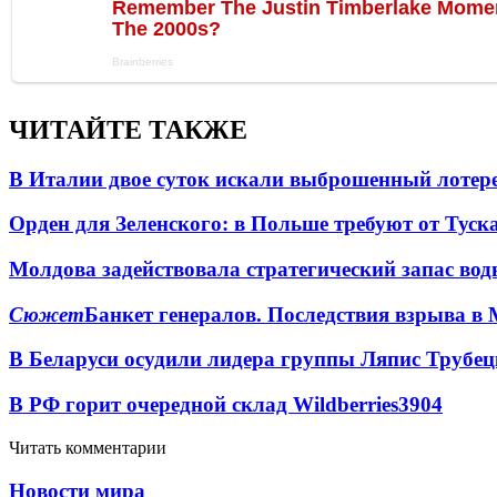
ЧИТАЙТЕ ТАКЖЕ
В Италии двое суток искали выброшенный лоте
Орден для Зеленского: в Польше требуют от Туск
Молдова задействовала стратегический запас вод
Сюжет
Банкет генералов. Последствия взрыва в 
В Беларуси осудили лидера группы Ляпис Трубе
В РФ горит очередной склад Wildberries
3904
Читать комментарии
Новости мира