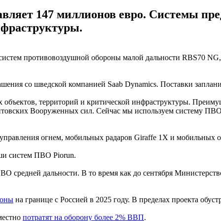
авляет 147 миллионов евро. Системы п
нфраструктуры.
 систем противовоздушной обороны малой дальности RBS70 NG
шения со шведской компанией Saab Dynamics. Поставки заплани
 объектов, территорий и критической инфраструктуры. Преимуще
товских Вооруженных сил. Сейчас мы используем систему ПВО с
управления огнем, мобильных радаров Giraffe 1X и мобильных
ши систем ПВО Piorun.
ПВО средней дальности. В то время как до сентября Министерс
роны
на границе с Россией в 2025 году. В пределах проекта обуст
местно
потратят на оборону более 2% ВВП
.