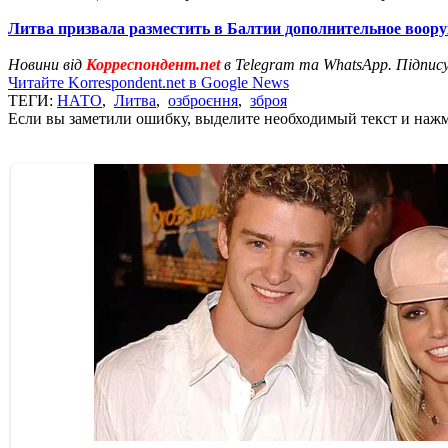
Литва призвала разместить в Балтии дополнительное воор
Новини від
Корреспондент.net
в Telegram та WhatsApp. Підпис
Читайте Korrespondent.net в Google News
ТЕГИ:
НАТО
,
Литва
,
озброєння
,
зброя
Если вы заметили ошибку, выделите необходимый текст и нажми