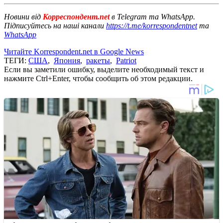
Новини від
Корреспондент.net
в Telegram та WhatsApp.
Підписуйтесь на наші канали
https://t.me/korrespondentnet
та
WhatsApp
Читайте Korrespondent.net в Google News
ТЕГИ:
США
,
Япония
,
ракеты
,
Patriot
Если вы заметили ошибку, выделите необходимый текст и
нажмите Ctrl+Enter, чтобы сообщить об этом редакции.