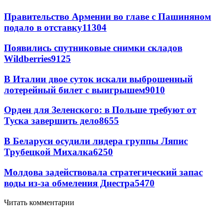
Правительство Армении во главе с Пашиняном
подало в отставку
11304
Появились спутниковые снимки складов
Wildberries
9125
В Италии двое суток искали выброшенный
лотерейный билет с выигрышем
9010
Орден для Зеленского: в Польше требуют от
Туска завершить дело
8655
В Беларуси осудили лидера группы Ляпис
Трубецкой Михалка
6250
Молдова задействовала стратегический запас
воды из-за обмеления Днестра
5470
Читать комментарии