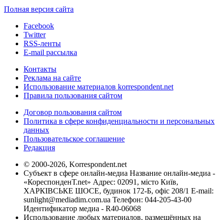
Полная версия сайта
Facebook
Twitter
RSS-ленты
E-mail рассылка
Контакты
Реклама на сайте
Использование материалов korrespondent.net
Правила пользования сайтом
Договор пользования сайтом
Политика в сфере конфиденциальности и персональных
данных
Пользовательское соглашение
Редакция
© 2000-2026, Korrespondent.net
Субъект в сфере онлайн-медиа Название онлайн-медиа -
«КореспонденТ.net» Адрес: 02091, місто Київ,
ХАРКІВСЬКЕ ШОСЕ, будинок 172-Б, офіс 208/1 E-mail:
sunlight@mediadim.com.ua
Телефон: 044-205-43-00
Идентификатор медиа - R40-06068
Использование любых материалов, размещённых на