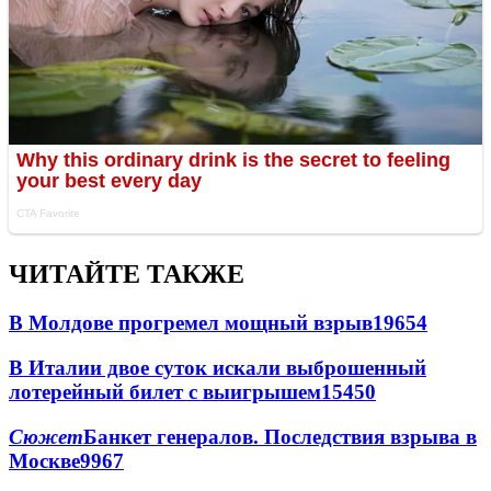
ЧИТАЙТЕ ТАКЖЕ
В Молдове прогремел мощный взрыв
19654
В Италии двое суток искали выброшенный
лотерейный билет с выигрышем
15450
Сюжет
Банкет генералов. Последствия взрыва в
Москве
9967