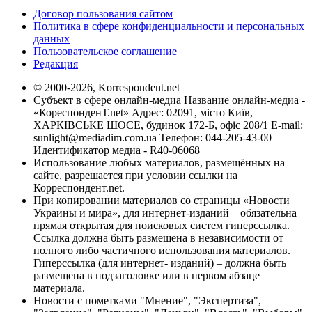
Договор пользования сайтом
Политика в сфере конфиденциальности и персональных
данных
Пользовательское соглашение
Редакция
© 2000-2026, Korrespondent.net
Субъект в сфере онлайн-медиа Название онлайн-медиа -
«КореспонденТ.net» Адрес: 02091, місто Київ,
ХАРКІВСЬКЕ ШОСЕ, будинок 172-Б, офіс 208/1 E-mail:
sunlight@mediadim.com.ua
Телефон: 044-205-43-00
Идентификатор медиа - R40-06068
Использование любых материалов, размещённых на
сайте, разрешается при условии ссылки на
Корреспондент.net.
При копировании материалов со страницы «Новости
Украины и мира», для интернет-изданий – обязательна
прямая открытая для поисковых систем гиперссылка.
Ссылка должна быть размещена в независимости от
полного либо частичного использования материалов.
Гиперссылка (для интернет- изданий) – должна быть
размещена в подзаголовке или в первом абзаце
материала.
Новости с пометками "Мнение", "Экспертиза",