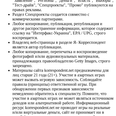
"Заявление", "Регионы", "Деньги", "Власть", "Выборы",
"Тест-драйв", "Спецпроекты", "Промо" публикуются на
правах рекламы.
Раздел Спецпроекты создается совместно с
коммерческими партнерами.
Любое копирование, публикация, републикация и
другое распространение информации, которое содержит
ссылку на "Интерфакс-Украина", EPA / UPG, строго
воспрещается.
Владелец веб-страницы в разделе Я- Корреспондент
является автор публикации.
Любое копирование, перепечатка и воспроизведение
фотографий и/или аудиовизуальных материалов,
принадлежащих правообладателю Getty Images, строго
запрещено.
Материалы сайта korrespondent.net предназначены для
лиц старше 21 года (21+). Участие в азартных играх
может вызвать игровую зависимость. Соблюдайте
правила (принципы) ответственной игры. При
обнаружении первых признаков зависимости
немедленно обратитесь к специалисту. Помните, что
участие в азартных играх не может являться источником
доходов или альтернативой работе. Информационный
ресурс korrespondent.net не проводит игры на реальные
и/или виртуальные деньги, сайт не принимает ни в