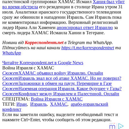
палестинской группировки ХАМАС Исмаил
Хания был убит
во время обстрела
его резиденции в столице Ирана утром 31
июля. Аналитики иранского государственного телевидения
сразу же обвинили в нападении Израиль. Сам Израиль пока
не комментировал информацию. Верховный религиозный
лидер Ирана Али Хаменеи
анонсировал ответ Израилю
за
смерть лидера ХАМАС Исмаила Хании в Тегеране.
Новини від
Корреспондент.net
в Telegram та WhatsApp.
Підписуйтесь на наші канали
https://t.me/korrespondentnet
та
WhatsApp
Читайте Korrespondent.net в Google News
Война Израиля с ХАМАС
Сюжет
ХАМАС объявил войну Израилю. Онлайн
Сюжет
Израиль знал все об атаке ХАМАС. Но не поверил?
Сюжет
Заложники в обмен на паузу. Перемирие в Газе
Сюжет
Наземная операция Израиля. Какое будущее у Газы?
Сюжет
Конфликт между Израилем и Палестиной. Онлайн
СПЕЦТЕМА:
Война Израиля с ХАМАС
ТЕГИ:
Иран
,
Израиль
,
ХАМАС
,
арабо-израильский
конфликт
Если вы заметили ошибку, выделите необходимый текст и
нажмите Ctrl+Enter, чтобы сообщить об этом редакции.