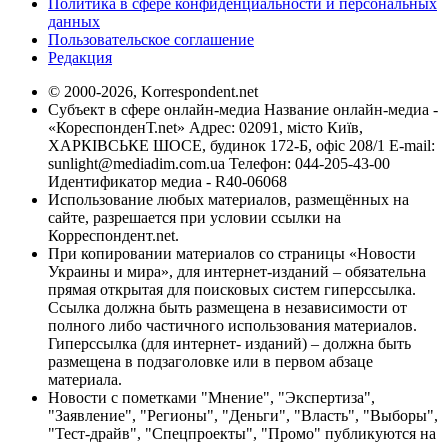
Политика в сфере конфиденциальности и персональных
данных
Пользовательское соглашение
Редакция
© 2000-2026, Korrespondent.net
Субъект в сфере онлайн-медиа Название онлайн-медиа -
«КореспонденТ.net» Адрес: 02091, місто Київ,
ХАРКІВСЬКЕ ШОСЕ, будинок 172-Б, офіс 208/1 E-mail:
sunlight@mediadim.com.ua
Телефон: 044-205-43-00
Идентификатор медиа - R40-06068
Использование любых материалов, размещённых на
сайте, разрешается при условии ссылки на
Корреспондент.net.
При копировании материалов со страницы «Новости
Украины и мира», для интернет-изданий – обязательна
прямая открытая для поисковых систем гиперссылка.
Ссылка должна быть размещена в независимости от
полного либо частичного использования материалов.
Гиперссылка (для интернет- изданий) – должна быть
размещена в подзаголовке или в первом абзаце
материала.
Новости с пометками "Мнение", "Экспертиза",
"Заявление", "Регионы", "Деньги", "Власть", "Выборы",
"Тест-драйв", "Спецпроекты", "Промо" публикуются на