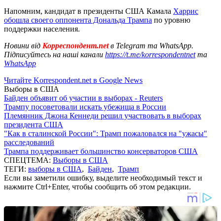
Напомним, кандидат в президенты США Камала
Харрис
обошла своего оппонента Дональда Трампа
по уровню
поддержки населения.
Новини від
Корреспондент.net
в Telegram та WhatsApp.
Підписуйтесь на наші канали
https://t.me/korrespondentnet
та
WhatsApp
Читайте Korrespondent.net в Google News
Выборы в США
Байден объявит об участии в выборах - Reuters
Трампу посоветовали искать убежища в России
Племянник Джона Кеннеди решил участвовать в выборах
президента США
"Как в сталинской России": Трамп пожаловался на "ужасы"
расследований
Трампа поддерживает большинство консерваторов США
СПЕЦТЕМА:
Выборы в США
ТЕГИ:
выборы в США
,
Байден
,
Трамп
Если вы заметили ошибку, выделите необходимый текст и
нажмите Ctrl+Enter, чтобы сообщить об этом редакции.