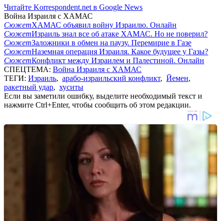
Читайте Korrespondent.net в Google News
Война Израиля с ХАМАС
Сюжет
ХАМАС объявил войну Израилю. Онлайн
Сюжет
Израиль знал все об атаке ХАМАС. Но не поверил?
Сюжет
Заложники в обмен на паузу. Перемирие в Газе
Сюжет
Наземная операция Израиля. Какое будущее у Газы?
Сюжет
Конфликт между Израилем и Палестиной. Онлайн
СПЕЦТЕМА:
Война Израиля с ХАМАС
ТЕГИ:
Израиль
,
арабо-израильский конфликт
,
Йемен
,
ракетный удар
,
хуситы
Если вы заметили ошибку, выделите необходимый текст и
нажмите Ctrl+Enter, чтобы сообщить об этом редакции.