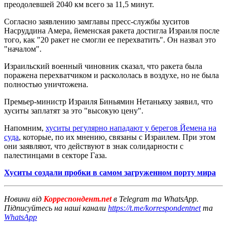
преодолевшей 2040 км всего за 11,5 минут.
Согласно заявлению замглавы пресс-службы хуситов
Насруддина Амера, йеменская ракета достигла Израиля после
того, как "20 ракет не смогли ее перехватить". Он назвал это
"началом".
Израильский военный чиновник сказал, что ракета была
поражена перехватчиком и раскололась в воздухе, но не была
полностью уничтожена.
Премьер-министр Израиля Биньямин Нетаньяху заявил, что
хуситы заплатят за это "высокую цену".
Напомним,
хуситы регулярно нападают у берегов Йемена на
суда
, которые, по их мнению, связаны с Израилем. При этом
они заявляют, что действуют в знак солидарности с
палестинцами в секторе Газа.
Хуситы создали пробки в самом загруженном порту мира
Новини від
Корреспондент.net
в Telegram та WhatsApp.
Підписуйтесь на наші канали
https://t.me/korrespondentnet
та
WhatsApp