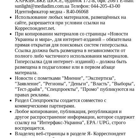
ХАРКІВСЬКЕ ШОСЕ, будинок 172-Б, офіс 208/1 E-mail:
sunlight@mediadim.com.ua
Телефон: 044-205-43-00
Идентификатор медиа - R40-06068
Использование любых материалов, размещённых на
сайте, разрешается при условии ссылки на
Корреспондент.net.
При копировании материалов со страницы «Новости
Украины и мира», для интернет-изданий – обязательна
прямая открытая для поисковых систем гиперссылка.
Ссылка должна быть размещена в независимости от
полного либо частичного использования материалов.
Гиперссылка (для интернет- изданий) – должна быть
размещена в подзаголовке или в первом абзаце
материала.
Новости с пометками "Мнение", "Экспертиза",
"Заявление", "Регионы", "Деньги", "Власть", "Выборы",
"Тест-драйв", "Спецпроекты", "Промо" публикуются на
правах рекламы.
Раздел Спецпроекты создается совместно с
коммерческими партнерами.
Любое копирование, публикация, републикация и
другое распространение информации, которое содержит
ссылку на "Интерфакс-Украина", EPA / UPG, строго
воспрещается.
Владелец веб-страницы в разделе Я- Корреспондент