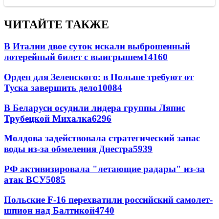
ЧИТАЙТЕ ТАКЖЕ
В Италии двое суток искали выброшенный
лотерейный билет с выигрышем
14160
Орден для Зеленского: в Польше требуют от
Туска завершить дело
10084
В Беларуси осудили лидера группы Ляпис
Трубецкой Михалка
6296
Молдова задействовала стратегический запас
воды из-за обмеления Днестра
5939
РФ активизировала "летающие радары" из-за
атак ВСУ
5085
Польские F-16 перехватили российский самолет-
шпион над Балтикой
4740